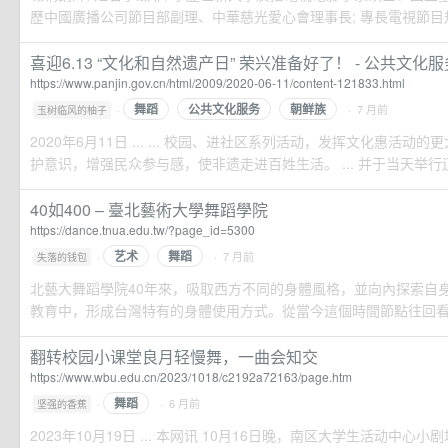
歷中國廣播公司節目部副理、中華慈光愛心會理事長; 專長電視節目規畫
喜迎6.13 “文化和自然遗产日” 荣兴准备好了！ - 公共文化服务-
https://www.panjin.gov.cn/html/2009/2020-06-11/content-121833.html
舞蹈
公共文化服务
朝鲜族
·
· 7 月前
玉树临风的柚子
2020年6月11日 ... ... 校园、进社区系列活动，发挥文化惠活
护意识，增强民众参与感，使非遗走进百姓生活。 ... 并于当天举行辽河
40如400 – 臺北藝術大學舞蹈學院
https://dance.tnua.edu.tw/?page_id=5300
艺术
舞蹈
·
· 7 月前
失落的钱包
北藝大舞蹈學院40年來，吸取西方不同的身體風格，並向內探索自
教育中，形成台灣特有的身體使用方式。從當今這個時間節點往回看，
翻转校园小课堂良月轻慢舞，一曲会知交
https://www.wbu.edu.cn/2023/1018/c2192a72163/page.htm
舞蹈
·
· 6 月前
坚强的香蕉
2023年10月19日 ... 本网讯 10月16日晚，南区大学生活动中