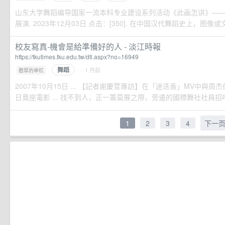
山东大学舞蹈编导国家一流本科专业建设系列活动《此画怎讲》——2
展演. 2023年12月03日 点击：[350]. 在中国汉代舞蹈史上，图像或
校友寫真-機會是給準備好的人 - 淡江時報
https://tkutimes.tku.edu.tw/dtl.aspx?no=16949
舞蹈
·
· 1 月前
憨厚的单杠
2007年10月15日 ... 【記者謝慶萱專訪】在「迷迭香」MV中與
日賣座電影 ... 找不到人，正一籌莫展之際，旁邊的國標舞社社員招呼
1
2
3
4
下一