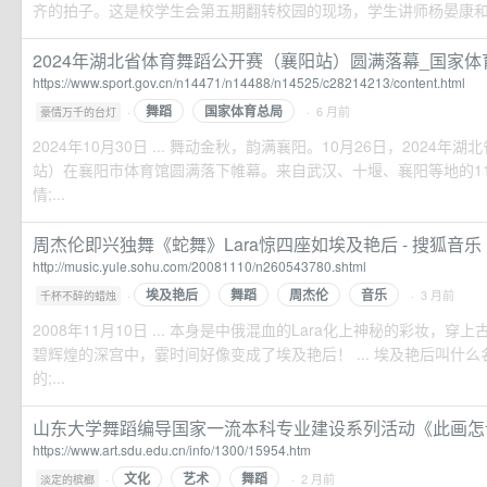
齐的拍子。这是校学生会第五期翻转校园的现场，学生讲师杨晏康和廖
2024年湖北省体育舞蹈公开赛（襄阳站）圆满落幕_国家体
https://www.sport.gov.cn/n14471/n14488/n14525/c28214213/content.html
舞蹈
国家体育总局
·
· 6 月前
豪情万千的台灯
2024年10月30日 ... 舞动金秋，韵满襄阳。10月26日，2024
站）在襄阳市体育馆圆满落下帷幕。来自武汉、十堰、襄阳等地的11
情;...
周杰伦即兴独舞《蛇舞》Lara惊四座如埃及艳后 - 搜狐音乐
http://music.yule.sohu.com/20081110/n260543780.shtml
埃及艳后
舞蹈
周杰伦
音乐
·
· 3 月前
千杯不醉的蜡烛
2008年11月10日 ... 本身是中俄混血的Lara化上神秘的彩妆，
碧辉煌的深宫中，霎时间好像变成了埃及艳后！ ... 埃及艳后叫什么名
的;...
山东大学舞蹈编导国家一流本科专业建设系列活动《此画怎
https://www.art.sdu.edu.cn/info/1300/15954.htm
文化
艺术
舞蹈
·
· 2 月前
淡定的槟榔