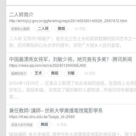
二人转简介
http://whhlyt.jl.gov.cn/ggfw/whcg/xqys/201405/t20140526_2597472.html
二人转
舞蹈
·
· 10 月前
安静的火腿肠
二人转 又称作“唱蹦子”，是东北土生土长的载歌载舞的民间艺术之
歌、民间舞蹈和口头文学的精华，深受广大城乡人民的喜爱。
中国最漂亮女将军，刘敏少将，她究竟有多美？-腾讯新闻
https://news.qq.com/rain/a/20240129A06EJI00
艺术
舞蹈
刘敏
·
· 10 月前
腼腆的桔子
2024年1月29日 ... 在事业上取得了如此卓越的成就，在感情上
好老公，家庭幸福。 但其实了解刘敏的人都知道，所有的好命都是
是;...
兼任教師/ 講師– 世新大學廣播電視電影學系
https://rtf.wp.shu.edu.tw/?page_id=2560
舞蹈
·
· 9 月前
讲道义的牛肉面
職稱講師; 姓名李蝶菲; 學歷世新大學廣播電視電影學系碩士、國立臺