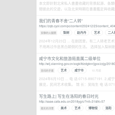
本文即針對北宋私人書畫收藏的背景起源、各類
間彼此的交遊，以及北宋時期在書畫鑑定與收藏所運
我们的青春不舍“二人转”
https://zqb.cyol.com/pc/content/202412/23/content_40
梨树
赵丹丹
艺术
二人
·
安静的火腿肠
2024年12月23日 ... 在剧团里，有二人
不用再过作息黑白颠倒的生活。 选择加入梨树剧团
咸宁市文化和旅游局直属二级单位
http://wlj.xianning.gov.cn/xxgk/fdzdgknr/jgxx/zzjg/2
艺术
咸宁市
·
· 10 月前
苦闷的手套
2024年6月10日 ... 电 话:0715-8907
展览，民间艺术收集。 馆 长：吴陆生 电 话:0715-82
写生路上| 写生在洛阳的春日时光
http://saae.cafa.edu.cn/2018yg/c/?nit=31&N=57
美术
艺术
博物馆
洛阳
·
踏实的洋葱