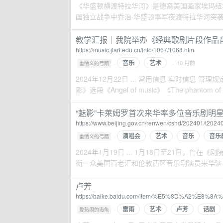
《华盛顿横渡特拉华河》是德裔美国画家埃玛纽埃尔
国独立战争中乔治·华盛顿率军夜渡特拉华河突袭特
教学汇报｜我院举办《经典歌剧片段作品音乐会
https://music.jlart.edu.cn/info/1067/1068.htm
音乐
艺术
·
· 10 月前
重情义的弓箭
2024年12月22日 ... 常用信息 实时信息 管
影》选段《Angel of music》《The phantom of t
“魅影”卡莱姆罗首次来华率多位音乐剧明星登
https://www.beijing.gov.cn/renwen/cshd/202401/t202
演唱会
艺术
音乐
音乐
·
重情义的弓箭
2024年1月19日 ... 1月18日至21日，曾
衔一众美国百老汇和伦敦西区音乐剧演员来华演出，
卢芳
https://baike.baidu.com/item/%E5%8D%A2%E8%8A
雷雨
艺术
卢芳
话剧
·
爱热闹的海龟