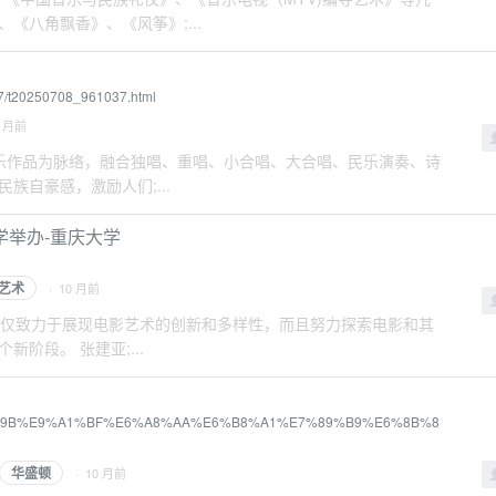
《八角飘香》、《风筝》;...
07/t20250708_961037.html
0 月前
战经典音乐作品为脉络，融合独唱、重唱、小合唱、大合唱、民乐演奏、诗
自豪感，激励人们;...
举办-重庆大学
艺术
· 10 月前
创作精神。不仅致力于展现电影艺术的创新和多样性，而且努力探索电影和其
阶段。 张建亚;...
%E7%9B%9B%E9%A1%BF%E6%A8%AA%E6%B8%A1%E7%89%B9%E6%8B%8
华盛顿
· 10 月前