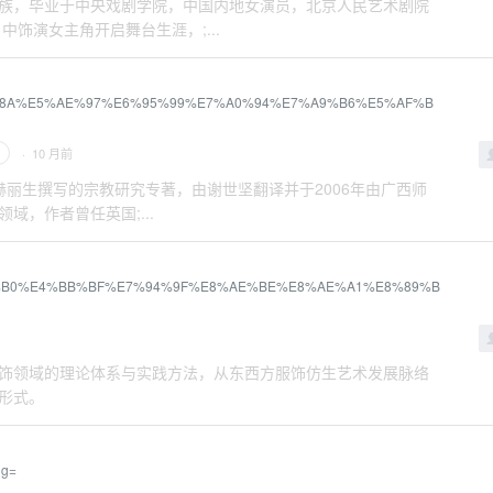
，彝族，毕业于中央戏剧学院，中国内地女演员，北京人民艺术剧院
中饰演女主角开启舞台生涯，;...
E8%85%8A%E5%AE%97%E6%95%99%E7%A0%94%E7%A9%B6%E5%AF%B
· 10 月前
赫丽生撰写的宗教研究专著，由谢世坚翻译并于2006年由广西师
，作者曾任英国;...
%E9%A5%B0%E4%BB%BF%E7%94%9F%E8%AE%BE%E8%AE%A1%E8%89%B
饰领域的理论体系与实践方法，从东西方服饰仿生艺术发展脉络
形式。
ng=