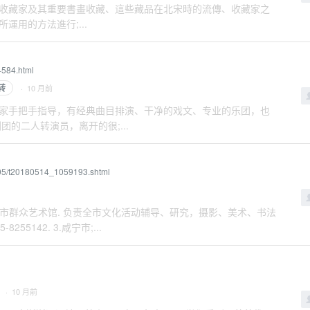
收藏家及其重要書畫收藏、這些藏品在北宋時的流傳、收藏家之
用的方法進行;...
4584.html
转
· 10 月前
转老艺术家手把手指导，有经典曲目排演、干净的戏文、专业的乐团，也
的二人转演员，离开的很;...
01805/t20180514_1059193.shtml
191. 2.咸宁市群众艺术馆. 负责全市文化活动辅导、研究，摄影、美术、书法
55142. 3.咸宁市;...
· 10 月前