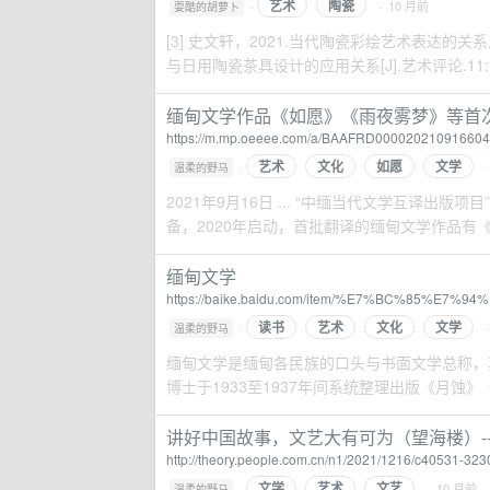
艺术
陶瓷
·
· 10 月前
耍酷的胡萝卜
[3] 史文轩，2021.当代陶瓷彩绘艺术表达的关系思维[
与日用陶瓷茶具设计的应用关系[J].艺术评论.11:115-
缅甸文学作品《如愿》《雨夜雾梦》等首
https://m.mp.oeeee.com/a/BAAFRD000020210916604
艺术
文化
如愿
文学
·
·
温柔的野马
2021年9月16日 ... “中缅当代文学互译出
备，2020年启动，首批翻译的缅甸文学作品有
缅甸文学
https://baike.baidu.com/item/%E7%BC%85%E7
读书
艺术
文化
文学
·
·
温柔的野马
缅甸文学是缅甸各民族的口头与书面文学总称，
博士于1933至1937年间系统整理出版《月蚀》《
讲好中国故事，文艺大有可为（望海楼）-
http://theory.people.com.cn/n1/2021/1216/c40531-323
文学
艺术
文艺
·
· 10 月前
温柔的野马