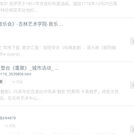
·洛伊茨于1851年完成的布面油画，描绘1776年12月25日美
伦顿英军驻地的;...
》-吉林艺术学院-音乐 ...
理规定 常用下载. 教学汇报｜我院举办《经典歌剧 ... 音乐剧《剧院魅
he opera》.
台《重聚》_城市活动_ ...
40119_3539806.html
剧
· 10 月前
在《剧院魅影》25周年纪念演出中饰演“魅影”的莱明·卡莱姆罗，将首次领
在天桥艺术中心;...
%B3/64879
· 10 月前