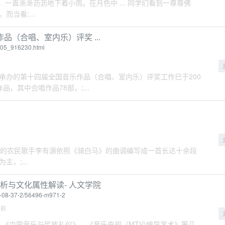
程中，一直淅淅沥沥地下着小雨。在月色中 ... 同学们看到一尊尊佛
当看;...
（合唱、室内乐）评奖 ...
1205_916230.html
央歌剧院承办的第十四届全国音乐作品（合唱、室内乐）评奖工作已于200
品，其中合唱作品78部，;...
，陕西佳县的农民歌手李有源依照《骑白马》的曲调编写成一首长达十余段
，;...
析与文化属性解读- 人文学院
09-08-37-2/56496-m971-2
月前
词典》、《中国音乐与民族礼仪》、《音乐电视（MTV)编导艺术》等几