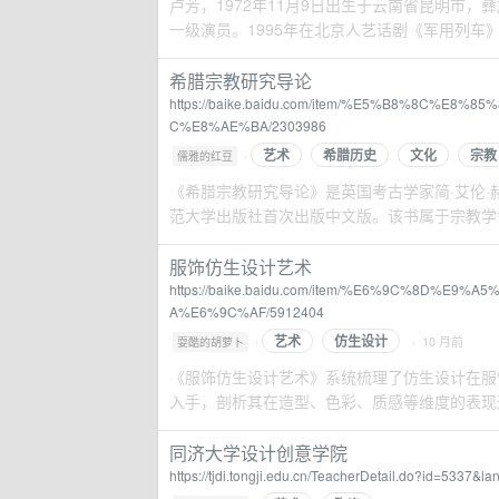
卢芳，1972年11月9日出生于云南省昆明市
一级演员。1995年在北京人艺话剧《军用列车》
希腊宗教研究导论
https://baike.baidu.com/item/%E5%B8%8C%
C%E8%AE%BA/2303986
艺术
希腊历史
文化
宗教
·
儒雅的红豆
《希腊宗教研究导论》是英国考古学家简·艾伦·
范大学出版社首次出版中文版。该书属于宗教学领域
服饰仿生设计艺术
https://baike.baidu.com/item/%E6%9C%8D
A%E6%9C%AF/5912404
艺术
仿生设计
·
· 10 月前
耍酷的胡萝卜
《服饰仿生设计艺术》系统梳理了仿生设计在服
入手，剖析其在造型、色彩、质感等维度的表现
同济大学设计创意学院
https://tjdi.tongji.edu.cn/TeacherDetail.do?id=5337&la