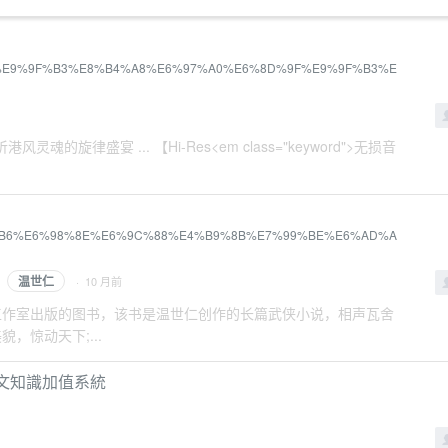
E9%AB%98%E9%9F%B3%E8%B4%A8%E6%97%A0%E6%8D%9F%E9%9F%B3%E
魂的旋律盛宴 ... 【Hi-Res<em class="keyword">无损音
%E6%97%B6%E6%98%8E%E6%9C%88%E4%B9%8B%E7%99%BE%E6%AD%A
温世仁
· 10 月前
日工作室出版的图书，该书是温世仁创作的长篇武侠小说，相声瓦舍
，惊动天下;...
文知識加值系統