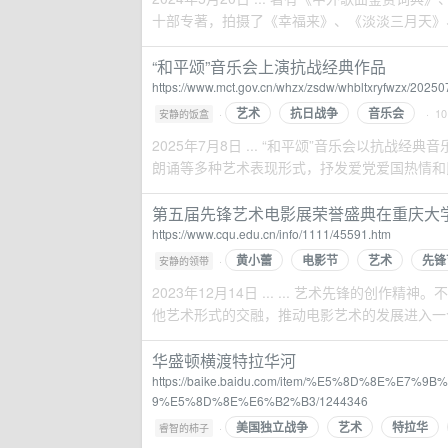
十部专著，拍摄了《幸福来》、《淡淡三月天》、
“和平颂”音乐会上演抗战经典作品
https://www.mct.gov.cn/whzx/zsdw/whbltxryfwzx/2025
艺术
抗日战争
音乐会
·
· 1
安静的饭盒
2025年7月8日 ... “和平颂”音乐会以抗
朗诵等多种艺术表现形式，抒发爱党爱国热情和民族
第五届先锋艺术电影展荣誉盛典在重庆大学
https://www.cqu.edu.cn/info/1111/45591.htm
黄小蕾
电影节
艺术
先锋
·
安静的领带
2023年12月14日 ... ... 艺术先锋的
他艺术形式的交融，推动电影艺术的发展进入一个新
华盛顿横渡特拉华河
https://baike.baidu.com/item/%E5%8D%8E
9%E5%8D%8E%E6%B2%B3/1244346
美国独立战争
艺术
特拉华
·
睿智的柿子