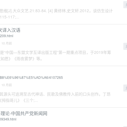
J].大众文艺.21:83-84. [4] 黄修林,史文轩.2012，谈仿生设计
117;...
次译入汉语
209.html
 10 月前
版项目”是“中国—东盟文学互译出版工程”第一期重点项目，于2019年筹
《如愿》《雨夜雾梦》等。
%94%B8%E6%96%87%E5%AD%A6/4107265
 10 月前
其源头可追溯至古代神话、民歌及佛教传入前的口头创作。丁昂
拇指哥儿》《三个;...
-理论-中国共产党新闻网
09349.html