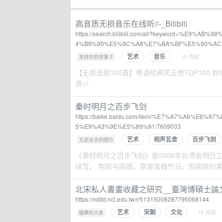
高音质无损音乐在线听//-_Bilibili
https://search.bilibili.com/all?keyword=%
4%B9%90%E5%9C%A8%E7%BA%BF%E5%90%AC
艺术
音乐
·
· 10 月前
发财的煎饼果子
【无损音质100首】粤语经典风云榜TOP100 聆听港风灵
质</.
秦时明月之百步飞剑
https://baike.baidu.com/item/%E7%A7%A6
5%E9%A3%9E%E5%89%91/7609033
艺术
相声瓦舍
百步飞剑
·
文武双全的围巾
《秦时明月之百步飞剑》是2006年台湾省明
续写。 荆轲与丽姬，原是青梅竹马，但丽姬的美貌
北宋私人書畫收藏之研究__臺灣博碩士論
https://ndltd.ncl.edu.tw/r/51315008287795068144
艺术
宋朝
文化
·
· 10 月前
腼腆的大象