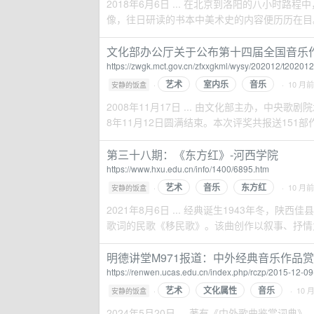
2018年6月6日 ... 在北京到洛阳的八小时路
像，往日研读的书本中美术史的内容便历历在目。而
文化部办公厅关于公布第十四届全国音乐作品
https://zwgk.mct.gov.cn/zfxxgkml/wysy/202012/t2020
艺术
室内乐
音乐
·
· 10 月前
安静的饭盒
2008年11月17日 ... 由文化部主办，中
8年11月12日圆满结束。本次评奖共报送151部作
第三十八期：《东方红》-河西学院
https://www.hxu.edu.cn/info/1400/6895.htm
艺术
音乐
东方红
·
· 10 月前
安静的饭盒
2021年8月6日 ... 经典诞生1943年冬
歌词的民歌《移民歌》。该曲创作以叙事、抒情为主
明德讲堂M971报道：中外经典音乐作品赏
https://renwen.ucas.edu.cn/index.php/rczp/2015-12-
艺术
文化属性
音乐
·
· 10 
安静的饭盒
2024年5月20日 ... 著有《中外歌曲鉴赏