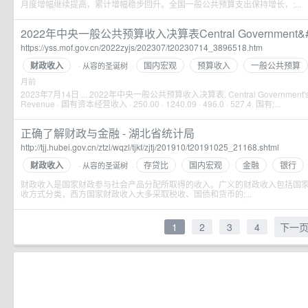
月度增幅继续提高，累计增幅稳步回升。全国一般公共预算支出保持增长，;...
2022年中央一般公共预算收入决算表Central Government&#39;s
https://yss.mof.gov.cn/2022zyjs/202307/t20230714_3896518.htm
财政收入
国内宏观
预算收入
一般公共预算
从容的圣诞树
·
·
月前
2023年7月14日 ... 2022年中央一般公共预算收入决算表. Central Government's Ge
Revenue · 国有资本经营收入 · 250.00 · 1240.09 · 496.0 · 527.4. 国有;...
正确了解财政与金融 - 湖北省统计局
http://tjj.hubei.gov.cn/ztzl/wqzl/tjkf/zjtj/201910/t20191025_21168.shtml
财政收入
存贷比
国内宏观
金融
银行
从容的圣诞树
·
·
财政收入是国家财政参与社会产品分配所取得的收入。广义的财政收入包括国
收方式分类，西方国家财政收入大多采取税收、国债和货币的;...
1
2
3
4
下一