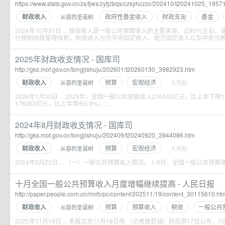
https://www.stats.gov.cn/zs/tjws/zytjzbqs/czsyhczzc/202410/t20241025_1957
财政收入
政府性基金收入
财政支出
基金
从容的圣诞树
·
·
2024年10月31日 ... 税收收入是一般公共预算收入的主要来源，占85％左右
分税制财政管理体制，税收收入分为中央固定收入、地方固定收入以及中央与地方;
2025年财政收支情况 - 国库司
http://gks.mof.gov.cn/tongjishuju/202601/t20260130_3982923.htm
财政收入
预算
宏观经济
从容的圣诞树
·
· 5 月前
·
2026年1月30日 ... 2025年，全国一般公共预算收入216045亿元，比上年下
176363亿元，比上年增长0.8%；;...
2024年8月财政收支情况 - 国库司
http://gks.mof.gov.cn/tongjishuju/202409/t20240920_3944086.htm
财政收入
预算
宏观经济
从容的圣诞树
·
· 5 月前
·
2024年9月20日 ... （一）一般公共预算收入情况。 1-8月，全国一般公共预算收入
十月全国一般公共预算收入月度增幅继续提高 - 人民日报
http://paper.people.com.cn/rmrb/pc/content/202511/19/content_30115610.ht
财政收入
预算
预算收入
税收
一般公共
从容的圣诞树
·
·
2025年11月19日 ... 本报北京11月18日电 （记者曲哲涵）财政部17日公