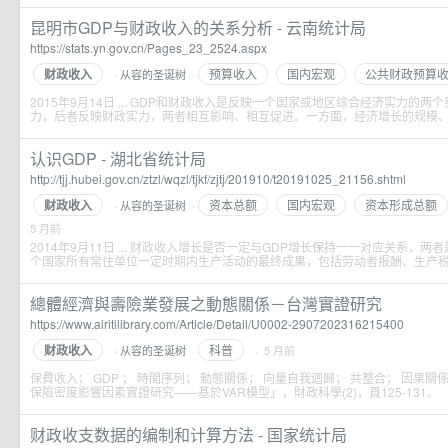
昆明市GDP与财政收入的关系分析 - 云南统计局
https://stats.yn.gov.cn/Pages_23_2524.aspx
财政收入
预算收入
国内宏观
公共财政预算
从容的圣诞树
·
·
2015年9月14日 ... GDP和财政收入是反映一个国家或地区综合经济实力的
力，后者反映财政实力，两者相互影响、相互促进。一方面，经济增长的规模、;.
认识GDP - 湖北省统计局
http://tjj.hubei.gov.cn/ztzl/wqzl/tjkf/zjtj/201910/t20191025_21156.shtml
财政收入
资本总额
国内宏观
资本形成总额
从容的圣诞树
·
·
5 月前
2014年9月11日 ... 财政收入增长是否一定与GDP增长保持一一对应关系，两
个国家所有常住单位一定时期内生产活动的最终成果，包括劳动者报酬、生产税;.
總體經濟與壽險業發展之動態關係－台灣實證研究
https://www.airitilibrary.com/Article/Detail/U0002-2907202316215400
财政收入
科普
从容的圣诞树
·
· 5 月前
·
保費收入； GDP ； 時間序列； 動態關係； 向量自我迴歸； 共整合； 因果關係 ..
保險密度影響因素實證研究——基於VAR模型」，財政科學(2)，頁125-131。
财政收支数据的编制和计算方法 - 国家统计局