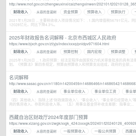
http://www.mof.gov.cn/zhengwuxinxi/caizhengxinwen/202101/t20210128_36
财政收入
资金预算
预算收入
预算执行
从容的圣诞树
·
·
2021年1月28日 ... 主要税收收入项目情况如下：. 1.国内增值税56791亿元，
12028亿元，同比下降4.3%。
2025年财政报告名词解释 - 北京市西城区人民政府
https://www.bjxch.gov.cn/zt/yjs/index/xxxq/pnidpv971604.html
财政收入
预算控制
国内宏观
预算调整
从容的圣诞树
·
·
2025年1月26日 ... 1.政府预算：经法定程序由国家权力机关审查批准的具
划。《预算法》第四条规定，预算由预算收入和预算支出组成，政府的全部;...
名词解释
http://www.sasac.gov.cn/n1180/n14200459/n14686466/n14686542/1468668
财政收入
事业单位收入
事业单位工资
事业
从容的圣诞树
·
·
（四）其他收入：指除上述“财政拨款收入”、“事业收入”、“事业单位经营收入
用的售房收入、存款利息收入等。 （五）用事业基金弥补收支差额：指事业;...
西藏自治区财政厅2024年度部门预算
https://www.xizang.gov.cn/zwgk/xxgk_424/zxxxgk/202401/t20240126_400928
财政收入
一般预算收入
一般公共预算
西藏
从容的圣诞树
·
·