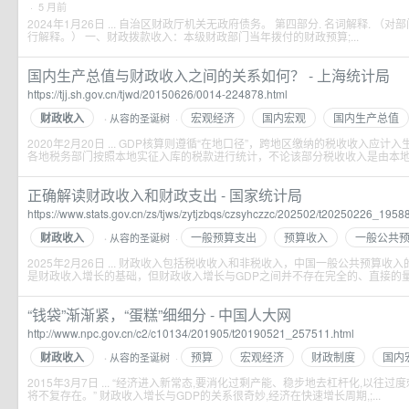
· 5 月前
2024年1月26日 ... 自治区财政厅机关无政府债务。 第四部分. 名词解释. 
行解释。） 一、财政拨款收入：本级财政部门当年拨付的财政预算;...
国内生产总值与财政收入之间的关系如何？ - 上海统计局
https://tjj.sh.gov.cn/tjwd/20150626/0014-224878.html
财政收入
宏观经济
国内宏观
国内生产总值
从容的圣诞树
·
·
2020年2月20日 ... GDP核算则遵循“在地口径”，跨地区缴纳的税收收入应
各地税务部门按照本地实征入库的税款进行统计，不论该部分税收收入是由本地;.
正确解读财政收入和财政支出 - 国家统计局
https://www.stats.gov.cn/zs/tjws/zytjzbqs/czsyhczzc/202502/t20250226_1958
财政收入
一般预算支出
预算收入
一般公共
从容的圣诞树
·
·
2025年2月26日 ... 财政收入包括税收收入和非税收入，中国一般公共预算收
是财政收入增长的基础，但财政收入增长与GDP之间并不存在完全的、直接的量;.
“钱袋”渐渐紧，“蛋糕”细细分 - 中国人大网
http://www.npc.gov.cn/c2/c10134/201905/t20190521_257511.html
财政收入
预算
宏观经济
财政制度
国内
从容的圣诞树
·
·
2015年3月7日 ... “经济进入新常态,要消化过剩产能、稳步地去杠杆化,以
将不复存在。” 财政收入增长与GDP的关系很奇妙,经济在快速增长周期,;...