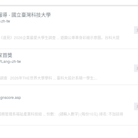
導 - 國立臺灣科技大學
=zh-tw
排名. 《遠見》2026企業最愛大學生調查 ... 遊園公車車身彩繪示意圖。台科大提
家首獎
p?Lang=zh-tw
查 · 2026年THE世界大學學科 ... 臺科大設計系碩一學生;...
signscore.asp
理系福祉產業科技組 ... 份數： (請輸入數字) (每份10元) 排名: 不加註排