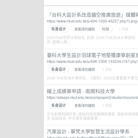
「台科大設計系改造貓空推廣旅遊」媒體報
https://www.ntust.edu.tw/p/404-1000-45227.php?Lang
车身设计
科技
爱看球的蟠桃
·
· 1 月前
·
2025THE世界大學排名. 校景. 2026 THE亞洲大學
供. 超萌公車;...
臺科大學生設計羽球電子地墊獲康寧創星
https://www.ntust.edu.tw/p/406-1000-133234,r167.ph
车身设计
爱看球的蟠桃
· · 1 月前
·
2026 THE亞洲大學排名 · 《遠見》2026企業最愛大學生調
線上成績單申請 - 南開科技大學
https://sdssys.nkut.edu.tw/scorepaper2/student/score/
车身设计
爱看球的蟠桃
· · 1 月前
·
文化創意與設計系, 福祉科技與服務管理系, 福祉科技與服務管
名 加註排名. 中文學年成績單學;...
汽車設計 - 華梵大學智慧生活設計學系
https://dsl.hfu.edu.tw/FrontPointOfEntry.aspx?Sn=73