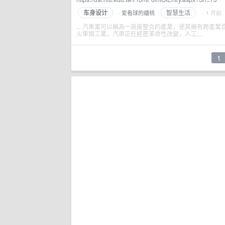
车身设计
智慧生活
爱看球的蟠桃
·
· 1 月前
·
... 汽車業可以稱為一高度整合的產業，使其擁有跨
火車頭工業，汽車正在經歷革命性改變，人工;...
1