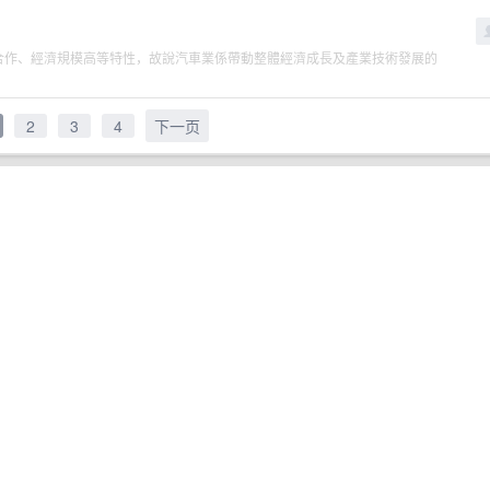
產業合作、經濟規模高等特性，故說汽車業係帶動整體經濟成長及產業技術發展的
2
3
4
下一页