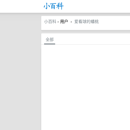
小百科
› 用户
爱看球的蟠桃
›
全部