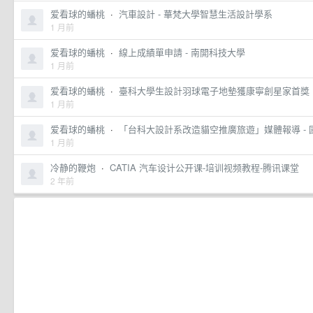
爱看球的蟠桃
·
汽車設計 - 華梵大學智慧生活設計學系
1 月前
爱看球的蟠桃
·
線上成績單申請 - 南開科技大學
1 月前
爱看球的蟠桃
·
臺科大學生設計羽球電子地墊獲康寧創星家首獎
1 月前
爱看球的蟠桃
·
「台科大設計系改造貓空推廣旅遊」媒體報導 -
1 月前
冷静的鞭炮
·
CATIA 汽车设计公开课-培训视频教程-腾讯课堂
2 年前