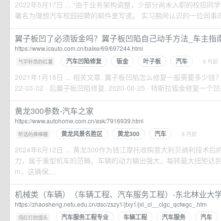
2022年5月17日 ... “由于业务架构调整，少部分尚未入职的校招同学
署名为理想汽车校园招聘的邮件里写道。 实习期间认识的一位同事向曾
翼子板凹了必须钣金吗？翼子板凹陷自己动手方法_车主指
https://www.icauto.com.cn/baike/69/697244.html
汽车凹陷修复
钣金
叶子板
汽车
·
· 9 月前
气宇轩昂的红薯
2021年1月18日 ... 相关文章. 翼子板凹陷怎么修复一般需要多少钱
22-03-02 · 后翼子板凹陷修复. 2020-08-25 · 特斯拉钣金修复一个凹多少钱
黄龙300参数-汽车之家
https://www.autohome.com.cn/ask/7916939.html
黄龙风景名胜区
黄龙300
汽车
·
· 8 月前
听话的棒棒糖
2024年6月12日 ... 黄龙300作为钱江摩托收购意大利贝纳利技术
力，属于重型机车的范畴。车辆的动力输出强大，每转最大扭矩达到27
m，这确保;...
机械类（车辆）（车辆工程、汽车服务工程）-东北林业大学本科
https://zhaosheng.nefu.edu.cn/dsc/zszy1/jtxy1/jxl_cl__clgc_qcfwgc_.htm
汽车服务工程专业
车辆工程
汽车服务
汽车
·
闯红灯的馒头