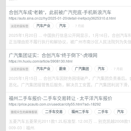
合创汽车成“老赖”，此前被广汽兜底-手机新浪汽车
https://auto.sina.cn/zz/hy/2025-01-20/detail-inefqvzy3625310.d.html
汽车产业
汽车
·
· 7 月前
淡定的鼠标垫
2025年1月20日 ... 中国执行信息公开网显示，1月16日，合创
正当理由拒不履行执行和解协议，被广州市南沙区人民法院列为失信被执
广汽集团证实：合创汽车“终于倒下”-虎嗅网
https://m.huxiu.com/article/3908130.html
汽车产业
蔚来
广汽集团
汽车
·
· 7 月前
淡定的鼠标垫
2025年1月15日 ... 合创汽车因财务困境破产，广汽集团负责善
恶化。广汽集团接管售后服务，解决员工安置。广汽集团利润下滑
福州二手车报价-二手车交易转让 - 太平洋汽车报价
https://price.pcauto.com.cn/usedcar/city55.html?ad=18292
二手车交易
福州二手车
二手车
汽车
·
傲视众生的麻辣香锅
五菱汽车五菱荣光2011款1.2L标准型. 12.00万 ... 别克凯越2008款1.
009-03｜福州.