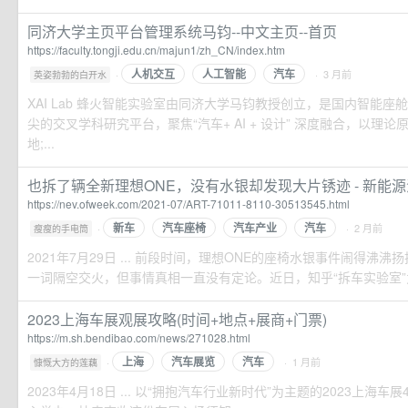
同济大学主页平台管理系统马钧--中文主页--首页
https://faculty.tongji.edu.cn/majun1/zh_CN/index.htm
人机交互
人工智能
汽车
·
· 3 月前
英姿勃勃的白开水
XAI Lab 蜂火智能实验室由同济大学马钧教授创立，是国内智能座
尖的交叉学科研究平台，聚焦“汽车+ AI + 设计” 深度融合，以理
地;...
也拆了辆全新理想ONE，没有水银却发现大片锈迹 - 新能
https://nev.ofweek.com/2021-07/ART-71011-8110-30513545.html
新车
汽车座椅
汽车产业
汽车
·
· 2 月前
瘦瘦的手电筒
2021年7月29日 ... 前段时间，理想ONE的座椅水银事件闹得沸
一词隔空交火，但事情真相一直没有定论。近日，知乎“拆车实验室”为了
2023上海车展观展攻略(时间+地点+展商+门票)
https://m.sh.bendibao.com/news/271028.html
上海
汽车展览
汽车
·
· 1 月前
慷慨大方的莲藕
2023年4月18日 ... 以“拥抱汽车行业新时代”为主题的2023上海