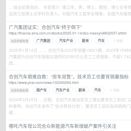
... 就业前景良好。 专家简介. 储江伟，男，博士，教授，博士生
运用工程博士点学科负责人。中国汽车工程学会理事，全国汽车服务工程
广汽集团证实：合创汽车“终于倒下”
https://finance.sina.com.cn/stock/s/2025-01-14/doc-ineexyiv8632037.shtml
广汽集团
汽车产业
蔚来
汽车
·
· 7 月前
淡定的鼠标垫
2025年1月14日 ... ... 合创汽车2022年销量19621辆，2023年1
汽集团为合创汽车按股比提供约2380万元员工工资借款，不超1.7
团;...
合创汽车艰难自救：“房车双售”，技术员工也要背销量指标
https://www.yicai.com/news/102040294.html
国产车
汽车产业
蔚来
汽车
·
· 7 月前
淡定的鼠标垫
2024年3月25日 ... 近期，合创汽车被自家员工爆出要求员工前
料者称，合创汽车发布了“驻点帮扶计划”，要求员工前往各经销商
细;...
哪吒汽车母公司合众新能源汽车新增破产案件引关注