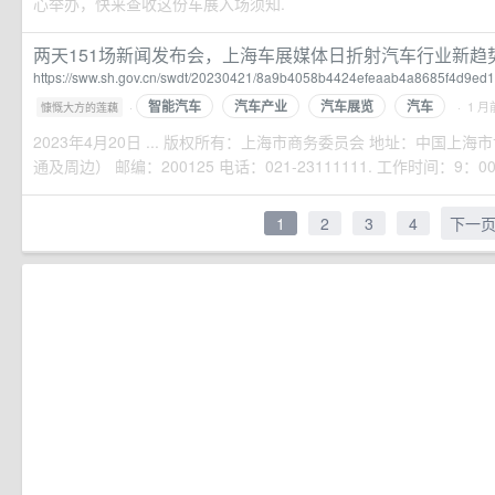
心举办，快来查收这份车展入场须知.
两天151场新闻发布会，上海车展媒体日折射汽车行业新趋
https://sww.sh.gov.cn/swdt/20230421/8a9b4058b4424efeaab4a8685f4d9ed1
智能汽车
汽车产业
汽车展览
汽车
·
· 1 月
慷慨大方的莲藕
2023年4月20日 ... 版权所有：上海市商务委员会 地址：中国上海
通及周边） 邮编：200125 电话：021-23111111. 工作时间：9：00-
1
2
3
4
下一