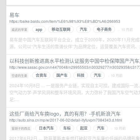
易车
https://baike.baidu.com/item/%E6%98%93%E8%BD%A6/266953
app
移动互联网
汽车
电子商务
·
· 10 月前
威武的苹果
易车是中国汽车互联网平台企业，成立于2000年，2020年11月完
源。公司以“汽车生活的靠谱伙伴”为品牌定位，运营覆盖汽车资讯、报
以科技创新推进高水平检测认证服务中国中检保障国产汽车产业
http://www.sasac.gov.cn/n4470048/n29955503/n30329277/n30329358/c3177
合资车
国产车
科技
汽车
·
· 10 月前
空虚的生姜
2024年10月8日 ... 一是服务产业链，实现自主可控。建成国际
空气动力学-声学风洞和整车环境风洞，大力弥补了我国汽车空气动
足;...
这些厂商给汽车换logo，真的有用？-手机新浪汽车
http://auto.sina.cn/mp/w/2017-06-02/detail-ifyfuvpm7084343.d.html
日本汽车
车标
起亚
汽车
·
· 10 月前
留胡子的西瓜
2017年6月2日 ... 欧菲莱斯本来想打破起亚汽车廉价低端的品牌