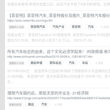
但是后来彼得·希瑞尔加盟之后，起亚汽车开始了K系列的转型。在轿车上以
【菲亚特】菲亚特汽车_菲亚特报价及图片_菲亚特汽车报价_菲
https://auto.news18a.com/logo/40/
菲亚特汽车
汽车产业
菲亚特
汽车
·
· 9 月前
温暖的小马驹
简直太萌了！菲亚特Topolino EV官图发布. 菲亚特Topolino E
度仅为2.53米，售价约合人民币7.81万元。 2023-07-06.
所有汽车标志的由来，这个文化必须学起来！-时政频道-新
http://www.xinhuanet.com/politics/2015-09/06/c_128199197.htm
商标申请
轿车标志
汽车
车标
·
· 9 月前
温暖的小马驹
2015年9月6日 ... 欧宝轿车已连续5年保持了西欧轿车头号品牌
2%的份额。 菲亚特FIAT. 意大利菲亚特公司创建于1899年7月，
在;...
理想汽车毁约后，那些无奈的毕业生- 21经济网
http://www.21jingji.com/article/20220517/herald/5385654ee48401474a9a0
姚远
汽车
·
· 9 月前
鬼畜的松球