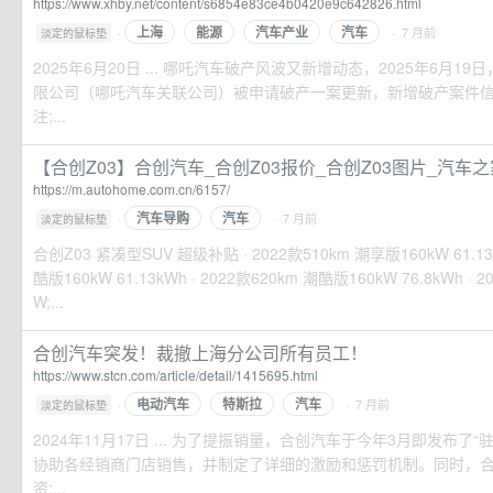
https://www.xhby.net/content/s6854e83ce4b0420e9c642826.html
上海
能源
汽车产业
汽车
·
· 7 月前
淡定的鼠标垫
2025年6月20日 ... 哪吒汽车破产风波又新增动态，2025年6月
限公司（哪吒汽车关联公司）被申请破产一案更新，新增破产案件
注;...
【合创Z03】合创汽车_合创Z03报价_合创Z03图片_汽车之
https://m.autohome.com.cn/6157/
汽车导购
汽车
·
· 7 月前
淡定的鼠标垫
合创Z03 紧凑型SUV 超级补贴 · 2022款510km 潮享版160kW 61.13k
酷版160kW 61.13kWh · 2022款620km 潮酷版160kW 76.8kWh · 
W;...
合创汽车突发！裁撤上海分公司所有员工！
https://www.stcn.com/article/detail/1415695.html
电动汽车
特斯拉
汽车
·
· 7 月前
淡定的鼠标垫
2024年11月17日 ... 为了提振销量，合创汽车于今年3月即发布了
协助各经销商门店销售，并制定了详细的激励和惩罚机制。同时，
资;...