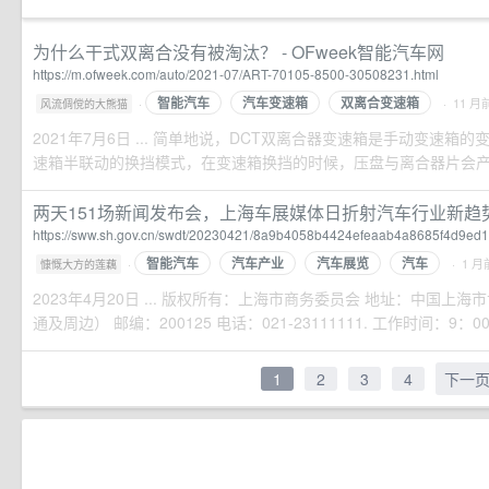
为什么干式双离合没有被淘汰？ - OFweek智能汽车网
https://m.ofweek.com/auto/2021-07/ART-70105-8500-30508231.html
智能汽车
汽车变速箱
双离合变速箱
·
· 11 月
风流倜傥的大熊猫
2021年7月6日 ... 简单地说，DCT双离合器变速箱是手动变速箱
速箱半联动的换挡模式，在变速箱换挡的时候，压盘与离合器片会产生
两天151场新闻发布会，上海车展媒体日折射汽车行业新趋
https://sww.sh.gov.cn/swdt/20230421/8a9b4058b4424efeaab4a8685f4d9ed1
智能汽车
汽车产业
汽车展览
汽车
·
· 1 月
慷慨大方的莲藕
2023年4月20日 ... 版权所有：上海市商务委员会 地址：中国上海
通及周边） 邮编：200125 电话：021-23111111. 工作时间：9：00-
1
2
3
4
下一