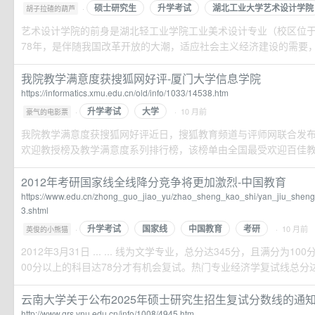
硕士研究生
升学考试
湖北工业大学艺术设计学院
·
胡子拉碴的葫芦
艺术设计学院的前身是湖北轻工业学院工业美术设计专业（校区位于
78年，是伴随我国改革开放的大潮，适应社会主义经济建设的需要，在
我院教学满意度获搜狐网好评-厦门大学信息学院
https://informatics.xmu.edu.cn/old/info/1033/14538.htm
升学考试
大学
·
· 10 月前
豪气的电影票
我院教学满意度获搜狐网好评近日，搜狐教育频道与评师网联合发布了
欢迎教授榜及教学满意度系列排行榜，该榜单由全国最受欢迎百佳教授
2012年考研国家线全线降分竞争将更加激烈-中国教育
https://www.edu.cn/zhong_guo_jiao_yu/zhao_sheng_kao_shi/yan_jiu_she
3.shtml
升学考试
国家线
中国教育
考研
·
· 10 月前
英俊的小熊猫
2012年3月31日 ... ... 线为文学专业，总分达345分，且满分为1
00分以上的科目达78分才有机会复试。热门专业经济学复试线总分达到3
云南大学关于公布2025年硕士研究生招生复试分数线的通
http://www.grs.ynu.edu.cn/info/1008/4945.htm