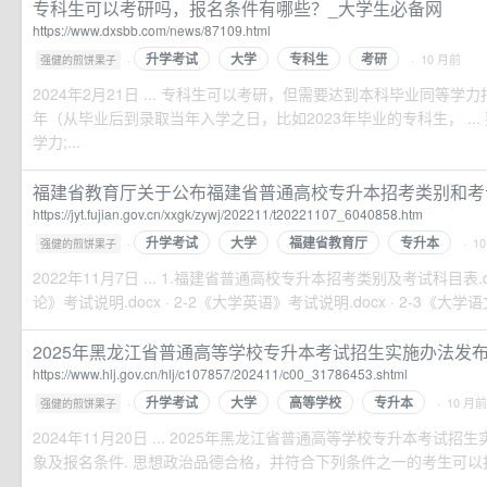
专科生可以考研吗，报名条件有哪些？_大学生必备网
https://www.dxsbb.com/news/87109.html
升学考试
大学
专科生
考研
·
· 10 月前
强健的煎饼果子
2024年2月21日 ... 专科生可以考研，但需要达到本科毕业同等
年（从毕业后到录取当年入学之日，比如2023年毕业的专科生， ..
学力;...
福建省教育厅关于公布福建省普通高校专升本招考类别和考试说
https://jyt.fujian.gov.cn/xxgk/zywj/202211/t20221107_6040858.htm
升学考试
大学
福建省教育厅
专升本
·
· 1
强健的煎饼果子
2022年11月7日 ... 1.福建省普通高校专升本招考类别及考试科目表.d
论》考试说明.docx · 2-2《大学英语》考试说明.docx · 2-3《大学语文
2025年黑龙江省普通高等学校专升本考试招生实施办法发布-黑
https://www.hlj.gov.cn/hlj/c107857/202411/c00_31786453.shtml
升学考试
大学
高等学校
专升本
·
· 10 月前
强健的煎饼果子
2024年11月20日 ... 2025年黑龙江省普通高等学校专升本考试招
象及报名条件. 思想政治品德合格，并符合下列条件之一的考生可以报名参