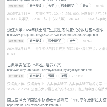
升学考试
大学
硕士研究生
云大
·
· 10 月前
英俊的小熊猫
2025年3月14日 ... 应用经济学. 30. 40. 259. 002. 政府管理学院. 0302
9. 003. 法学院. 035101. 法律（非法学）. 30. 40. 300. 003. 法学院.
浙江大学2024年硕士研究生招生考试复试分数线基本要求
http://www.grs.zju.edu.cn/yjszs/2024/0314/c28498a2890520/page.htm
升学考试
硕士研究生
大学
·
· 10 月前
英俊的小熊猫
2024年3月14日 ... 考生须达到院系规定的学科专业复试要求，才能进入
0. 60.
古典学实验班- 本科生· 培养方案
http://wenxueyuan.ruc.edu.cn/rcpy/bks/bks_pyfa/gdxsyb/index.htm
升学考试
课程
英语
·
· 10 月前
豪气的打火机
汉语言文学、汉语言专业 · 古典学实验班. 古典学实验班培养方案. 一
ssical Studies）是西方大学最古老的学科建制，也是如今西方名牌大
國立臺灣大學國際事務處教育部辦理「 113學年度斯拉夫語夏令
https://oia.ntu.edu.tw/board/detail/sn/1821