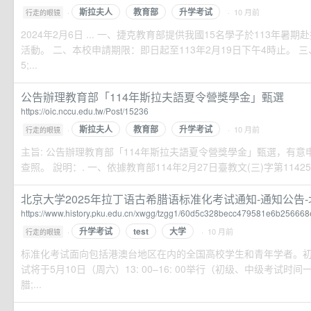
斯拉夫人
教育部
升学考试
·
· 10 月前
行走的眼镜
2024年2月6日 ... 一、捷克教育部提供我國15名學子於113年
活動。 二、本校申請期限：即日起至113年2月19日下午4時止。 
5;...
公告辦理教育部「114年斯拉夫語夏令營獎學金」甄選
https://oic.nccu.edu.tw/Post/15236
斯拉夫人
教育部
升学考试
·
· 10 月前
行走的眼镜
主旨: 公告辦理教育部「114年斯拉夫語夏令營獎學金」甄選，有
查照。 說明：. 一、依據教育部114年2月27日臺教文(三)字第11425
北京大学2025年拉丁语古希腊语标准化考试通知-通知公告-北京
https://www.history.pku.edu.cn/xwgg/tzgg1/60d5c328becc479581e6b256668
升学考试
test
大学
·
· 10 月前
行走的眼镜
标准化考试面向包括港澳台地区在内的全国高校学生和青年学者。
试将于5月10日（周六）13: 00–16: 00举行（初级、中级考试
腊;...