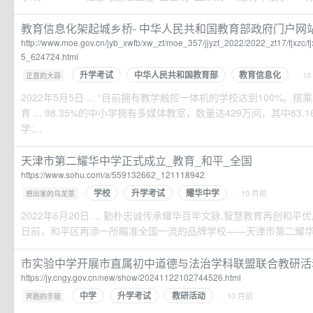
教育信息化架起城乡桥- 中华人民共和国教育部政府门户网
http://www.moe.gov.cn/jyb_xwfb/xw_zt/moe_357/jjyzt_2022/2022_zt17/fjxzc
5_624724.html
升学考试
中华人民共和国教育部
教育信息化
·
· 1
正直的大蒜
2022年5月5日 ... “目前拥有教学触控一体机的学校达到100%
育 ... 98.35%的中小学拥有多媒体教室，数量达429万间，其中83
学;...
天津市第二耀华中学正式成立_教育_和平_全国
https://www.sohu.com/a/559132662_121118942
学校
升学考试
耀华中学
·
· 10 月前
想出家的乌龙茶
2022年6月20日 ... 勤朴忠诚传承耀华百年文脉,智慧教育再创和
日前，和平区再添一所瞄准全国一流的品牌学校——天津市第二耀华中
市实验中学开展市直属初中道德与法治学科联盟联合教研活动-广
https://jy.cngy.gov.cn/new/show/20241122102744526.html
中学
升学考试
教研活动
·
· 10 月前
奔跑的手链