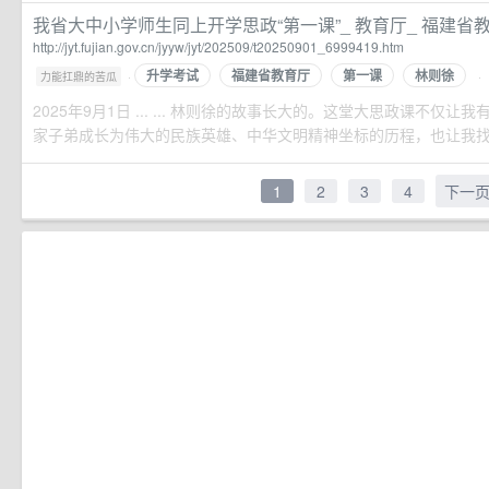
我省大中小学师生同上开学思政“第一课”_ 教育厅_ 福建省
http://jyt.fujian.gov.cn/jyyw/jyt/202509/t20250901_6999419.htm
升学考试
福建省教育厅
第一课
林则徐
·
·
力能扛鼎的苦瓜
2025年9月1日 ... ... 林则徐的故事长大的。这堂大思政课不仅
家子弟成长为伟大的民族英雄、中华文明精神坐标的历程，也让我找到了
1
2
3
4
下一