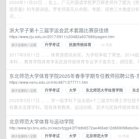
2024年11月22日 ... 会上，广元外国语学校罗万辉老师作了题
提质量》的专题讲座。罗老师首先从命题、考题、阅卷三大角度分
况，;...
浙大学子第十三届学运会武术套路比赛获佳绩
https://www.zju.edu.cn/2017/0911/c33482a637689/pagem.htm
升学考试
民族传统体育
·
· 10 月前
胡子拉碴的八宝粥
2017年9月11日 ... ... 体育道德风尚奖，为学校争取了荣誉。20
本科 ... 教育学院体育学系民族传统体育专业学子查苏生、胡钰莹、马紫
东北师范大学体育学院2025年春季学期专任教师招聘公告-
https://www.nenu.edu.cn/info/4871/277711.htm
升学考试
大学
东北师范大学体育学院
东
·
胡子拉碴的八宝粥
2025年5月17日 ... ... 学一级学科下设全部4个二级学科博士学
校重点支撑学科。现有体育教育、运动训练、武术与民族传统体育
北京师范大学体育与运动学院
http://www.tyx.bnu.edu.cn/xwzx/tzgg4/2f7ddb6572ae466ab12d669098ebc0e
升学考试
大学
北京师范大学
·
· 10 月前
胡子拉碴的八宝粥