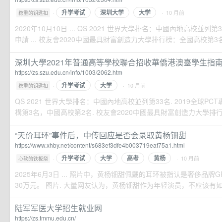
升学考试
深圳大学
大学
·
· 10 月前
稳重的钥匙扣
2020年10月10日 ... QS 2021 世界大學排名：中國內地高校並列第3
申請 ... 校友會2020中國最具財富創造力大學排行榜：全國高校第3名. 
深圳大學2021年普通高等學校聯合招收華僑港澳臺學生指南-深
https://zs.szu.edu.cn/info/1003/2062.htm
升学考试
大学
·
· 10 月前
稳重的钥匙扣
QS 2021 世界大學排名：中國內地高校並列第33名. 2019全球P
構第3名，中國高校第2名. 校友會2020中國最具財富創造力大學排
“天价耳环”事件后，中传回应是否会录取黄杨钿甜
https://www.xhby.net/content/s683ef3dfe4b003719eaf75a1.html
升学考试
大学
高考
黄杨
·
· 10 月前
心软的铁板烧
2025年6月3日 ... 照片中，黄杨钿甜佩戴的耳环被指认是奢侈品牌
30万元。 图片. 大量网友认为，黄杨钿甜作为年轻演员，不应该有如此高
陆军军医大学招生就业网
https://zs.tmmu.edu.cn/