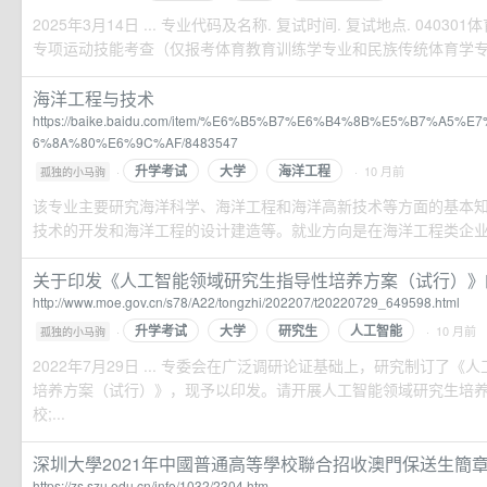
2025年3月14日 ... 专业代码及名称. 复试时间. 复试地点. 040301
专项运动技能考查（仅报考体育教育训练学专业和民族传统体育学专
海洋工程与技术
https://baike.baidu.com/item/%E6%B5%B7%E6%B4%8B%E5%B7%A5
6%8A%80%E6%9C%AF/8483547
升学考试
大学
海洋工程
·
· 10 月前
孤独的小马驹
该专业主要研究海洋科学、海洋工程和海洋高新技术等方面的基本
技术的开发和海洋工程的设计建造等。就业方向是在海洋工程类企业从事
关于印发《人工智能领域研究生指导性培养方案（试行）》的通
http://www.moe.gov.cn/s78/A22/tongzhi/202207/t20220729_649598.html
升学考试
大学
研究生
人工智能
·
· 10 月前
孤独的小马驹
2022年7月29日 ... 专委会在广泛调研论证基础上，研究制订了
培养方案（试行）》，现予以印发。请开展人工智能领域研究生培养
校;...
深圳大學2021年中國普通高等學校聯合招收澳門保送生簡章-深
https://zs.szu.edu.cn/info/1032/2304.htm