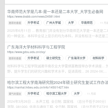
华南师范大学是几本-是一本还是二本大学_大学生必备网
https://www.dxsbb.com/news/24581.html
升学考试
广州大学城
大学
华南师范
·
· 11 月
憨厚的香烟
2025年6月11日 ... 教育部门并没有划分华南师范大学是一本还
的一种说法，本科毕业证上显示的均为本科，并没有标注一本还是
广东海洋大学材料科学与工程学院
https://www.gdou.edu.cn/clxy/
升学考试
硕士研究生
广东海洋大学
材料科学
·
憨厚的香烟
材料科学与工程学院诚邀华南农业大学雷炳富教授举办学术讲座...
野，提升学生们的研究兴趣和学术水平，促进高校... 26 2024-06;...
哈尔滨工程大学南海研究院2024年硕士研究生复试工作办法
https://nanhai.hrbeu.edu.cn/info/1450/1427.htm
升学考试
哈尔滨工程大学
大学
·
· 11 月前
霸气的蛋挞
2024年3月26日 ... 水声工程. 全日制. 国家线. （总分不低于260分）.
学院. 081000. 信息与通信工程. 全日制. 国家线. （总分不低于273分）. 5