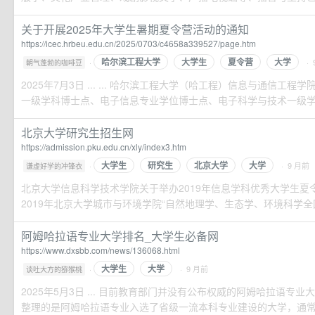
关于开展2025年大学生暑期夏令营活动的通知
https://icec.hrbeu.edu.cn/2025/0703/c4658a339527/page.htm
哈尔滨工程大学
大学生
夏令营
大学
·
· 
朝气蓬勃的咖啡豆
2025年7月3日 ... ... 哈尔滨工程大学（哈工程）信息与通信工
一级学科博士点、电子信息专业学位博士点、电子科学与技术一级学科硕
北京大学研究生招生网
https://admission.pku.edu.cn/xly/index3.htm
大学生
研究生
北京大学
大学
·
· 9 月前
谦虚好学的冲锋衣
北京大学信息科学技术学院关于举办2019年信息学科优秀大学生夏令营的通知
2019年北京大学城市与环境学院“自然地理学、生态学、环境科学全国
阿姆哈拉语专业大学排名_大学生必备网
https://www.dxsbb.com/news/136068.html
大学生
大学
·
· 9 月前
谈吐大方的猕猴桃
2025年5月3日 ... 目前教育部门并没有公布权威的阿姆哈拉语专
整理的是阿姆哈拉语专业入选了省级一流本科专业建设的大学，通常来说