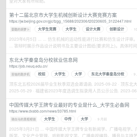
望对大家有所帮助。
第十二届北京市大学生机械创新设计大赛竞赛方案
https://jw.beijing.gov.cn/gjc/tzgg_15688/202306/t20230605_3122447.html
大学生竞赛
大学生
设计大赛
创新设计
·
· 1
耍酷的胡萝卜
2023年6月5日 ... ... 仿生机械的运动性能进行比赛和仿生设计评
... 答辩时展示作品设计说明书及主要设计图纸(要求同上)。具体时间及
东北大学秦皇岛分校就业信息网
https://job.neuq.edu.cn/
校招
大学生
大学
东北大学秦皇岛分校
·
· 9
苦恼的跑步机
顶东北五校2026届毕业生秋季双选会邀请函. 2025-09-22 · 顶东北大
2025-05-29 · 福建省2023年度选调生拟录用人员公示公告. 2023-06-1
中国传媒大学王牌专业最好的专业是什么_大学生必备网
https://www.dxsbb.com/news/33785.html
大学生
中传
大学
·
· 9 月前
骑白马的黑框眼镜
2025年3月21日 ... 中国传媒大学王牌专业有新闻学、广播电视
版学、文化产业管理、戏剧影视文学、广播电视编导、播音与主持艺术