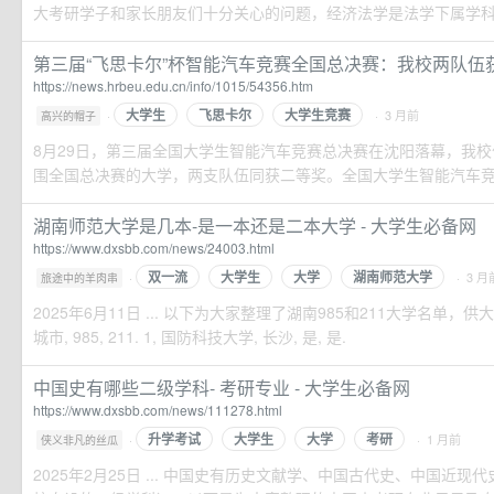
大考研学子和家长朋友们十分关心的问题，经济法学是法学下属学科，
第三届“飞思卡尔”杯智能汽车竞赛全国总决赛：我校两队伍
https://news.hrbeu.edu.cn/info/1015/54356.htm
大学生
飞思卡尔
大学生竞赛
·
· 3 月前
高兴的帽子
8月29日，第三届全国大学生智能汽车竞赛总决赛在沈阳落幕，我
围全国总决赛的大学，两支队伍同获二等奖。全国大学生智能汽车竞赛是
湖南师范大学是几本-是一本还是二本大学 - 大学生必备网
https://www.dxsbb.com/news/24003.html
双一流
大学生
大学
湖南师范大学
·
· 3 月
旅途中的羊肉串
2025年6月11日 ... 以下为大家整理了湖南985和211大学名单，供
城市, 985, 211. 1, 国防科技大学, 长沙, 是, 是.
中国史有哪些二级学科- 考研专业 - 大学生必备网
https://www.dxsbb.com/news/111278.html
升学考试
大学生
大学
考研
·
· 1 月前
侠义非凡的丝瓜
2025年2月25日 ... 中国史有历史文献学、中国古代史、中国近