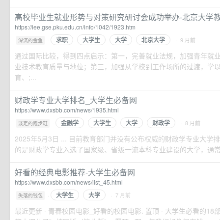
高校毕业生就业形势与对策研究研讨会成功举办-北京大学教育经
https://iee.gse.pku.edu.cn/info/1042/1923.htm
求职
大学生
大学
北京大学
·
· 9 月前
深沉的金鱼
通过国际比较，得到四点启示：第一，完善就业法规，加强青年就
业技术教育质量与地位；第三，加强从学校到工作场所的过渡，学
育、;...
财政学专业大学排名_大学生必备网
https://www.dxsbb.com/news/1935.html
金融学
大学生
大学
财政学
·
· 8 月前
淡定的跑步鞋
2025年5月3日 ... 目前教育部门并没有公布权威的财政学专业大
的是财政学专业入选了国家级、省级一流本科专业建设的大学，通常来说
好看的经典电影推荐-大学生必备网
https://www.dxsbb.com/news/list_45.html
大学生
大学
·
· 7 月前
失落的钱包
最近更新 · 青春校园电影_好看的校园电影. 置顶 · 大学生必看的18部