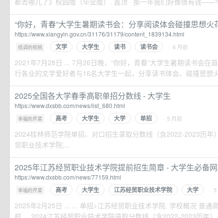
都去哪儿了》校园版（毕业版）. 置顶 · 那一年我们好像很有钱——令人深省
“你好，青春”大学生暑期读书会：分享阅读体会碰撞思想火
https://www.xiangyin.gov.cn/31176/31179/content_1839134.html
文学
大学生
读书
读书会
·
· 6 月前
低调的核桃
2021年7月28日 ... 7月26日晚，“你好，青春”大学生暑期读书
行各业的文学爱好者与16名大学生一起，分享读书体会、碰撞思想火花
2025全国各大学春季高职单招分数线 - 大学生
https://www.dxsbb.com/news/list_680.html
高考
大学生
大学
单招
·
· 5 月前
幸福的芹菜
2024桂林师范学院单招、对口招生录取分数线（含2022-2023历年）. 20
贸职业技术学院;...
2025年江苏经贸职业技术学院提前招生简章 - 大学生必备网
https://www.dxsbb.com/news/77159.html
高考
大学生
江苏经贸职业技术学院
大学
·
· 
幸福的芹菜
2025年2月25日 ... ... 单招>江苏经贸职业技术学院. 学校概况 普
校 ... 2024江苏经贸职业技术学院录取分数线（含2022-2023历年）. 202