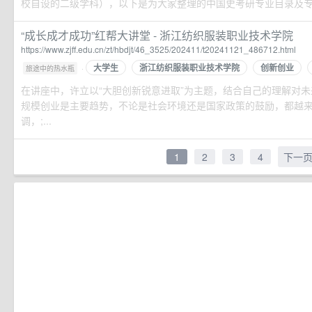
校自设的二级学科），以下是为大家整理的中国史考研专业目录及专业代
“成长成才成功”红帮大讲堂 - 浙江纺织服装职业技术学院
https://www.zjff.edu.cn/zt/hbdjt/46_3525/202411/t20241121_486712.html
大学生
浙江纺织服装职业技术学院
创新创业
·
旅途中的热水瓶
在讲座中，许立以“大胆创新锐意进取”为主题，结合自己的理解对
规模创业是主要趋势，不论是社会环境还是国家政策的鼓励，都越
调，;...
1
2
3
4
下一