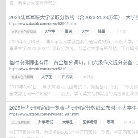
表，希望对大家有所帮助。
2024陆军军医大学录取分数线（含2022-2023历年）_大
https://www.dxsbb.com/news/53905.html
大学生
军医
大学
陆军
·
· 10 月前
文质彬彬的伏特加
2025年6月16日 ... 陆军军医大学就是我们通常说的第三军医大
军医大学2022-2024年录取分数线，希望对大家有所帮助，正式填报时
临时抱佛脚也有用！黄金加分词句，四六级作文提分必备!_
https://www.dxsbb.com/news/5310.html
大学生
四六级
·
· 10 月前
傲视众生的葡萄
2019年3月2日 ... 明天就要四六级考试了，你准备好了没？写作
全文都用同一种句型？……戳图，学习英文写作常用的高级词汇和优美
2025年考研国家线一览表-考研国家分数线公布时间-大学
https://www.dxsbb.com/news/list_987.html
升学考试
大学生
医学考研
考研
·
· 10 月前
道上混的豌豆
考研国家线栏目，为您提供2025年考研国家线一览表、考研国家分