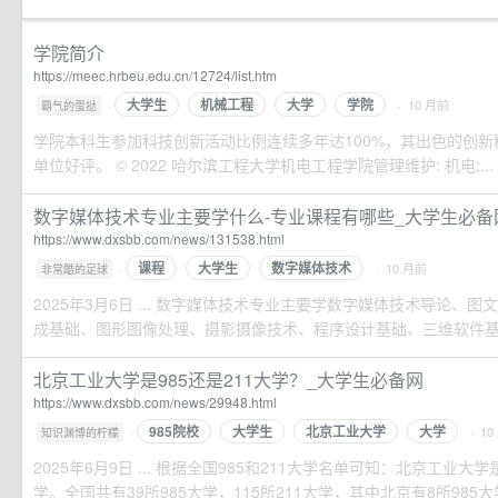
学院简介
https://meec.hrbeu.edu.cn/12724/list.htm
大学生
机械工程
大学
学院
·
· 10 月前
霸气的蛋挞
学院本科生参加科技创新活动比例连续多年达100%，其出色的创
单位好评。 © 2022 哈尔滨工程大学机电工程学院管理维护: 机电;...
数字媒体技术专业主要学什么-专业课程有哪些_大学生必备
https://www.dxsbb.com/news/131538.html
课程
大学生
数字媒体技术
·
· 10 月前
非常酷的足球
2025年3月6日 ... 数字媒体技术专业主要学数字媒体技术导论、
成基础、图形图像处理、摄影摄像技术、程序设计基础、三维软件基础、
北京工业大学是985还是211大学？_大学生必备网
https://www.dxsbb.com/news/29948.html
985院校
大学生
北京工业大学
大学
·
· 10
知识渊博的柠檬
2025年6月9日 ... 根据全国985和211大学名单可知：北京工业大学
学。全国共有39所985大学，115所211大学，其中北京有8所985大