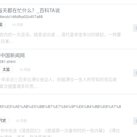
天都在忙什么？_百科TA说
5936ecdc1d6dfba02c407a88
监
· 10 月前
内的一大忌讳，随意谈论或 ... 清代皇帝宠幸过的嫔妃，一样要
;...
-中国新闻网
281.shtml
太监
· 10 月前
历时三十年采访三百多位溥仪身边人，挖掘溥仪一生人所罕知的背后故
披露诸多珍贵;...
%E6%B8%85%E5%AE%AB%E5%BB%B7%E7%94%9F%E6%B4%BB%E8%A7%8
代史
· 10 月前
料。书中包含《清宫回忆》《慈禧第一次垂帘时的一些内幕》《溥仪