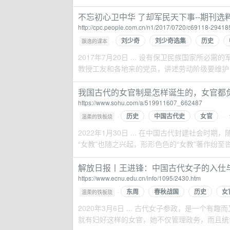
不忘初心卫中华 了却军民天下事--期刊选
http://cpc.people.com.cn/n1/2017/0720/c69118-29418
刘少奇
刘少奇选集
历史
·
飘逸的课本
2017年7月20日 ... 设有保卫民族国家
教授工友和各地来的党员，讲述劳动阶级要维护自
我国古代的女官制是怎样诞生的，女官都负责什
https://www.sohu.com/a/519911607_662487
历史
中国古代史
女官
·
· 
温柔的铁板烧
2022年1月30日 ... 在中国古代封建社
“女教”也随之兴起，形形色色的“女教”著作纷至沓来
解放日报丨王进锋：中国古代女子的入仕
https://www.ecnu.edu.cn/info/1095/2430.htm
东周
春秋战国
历史
女
·
温柔的铁板烧
2020年3月6日 ... 古代女子参政，是一个
就有妇好这样的女官，她不仅管理政务，而且统领军