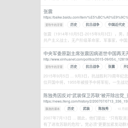
张震
https://baike.baidu.com/item/%E5%BC%A0%E9%9C
历史
抗日战争
中国近代史
·
爱吹牛的牙膏
张震（1914年10月5日-2015年9月3日
共产主义战士，无产阶级革命家、军事家，中国人
中央军委原副主席张震因病逝世中国再无开
http://www.xinhuanet.com/politics/2015-09/05/c_1281
历史
抗日战争
张震
开
·
爱吹牛的牙膏
2015年9月5日 ... 9月3日，抗战胜利70
位开国中将，1955年被授予中将军衔，一生战功显
陈独秀因反对“武装保卫苏联”被开除出党_
https://news.ifeng.com/history/2/200707/0713_336_1
历史
武装
陈独秀
·
· 10 月前
飘逸的课本
2007年7月13日 ... 据此，他们提出：“
有了进攻苏联的危险”。党必须“更要加紧发动群众