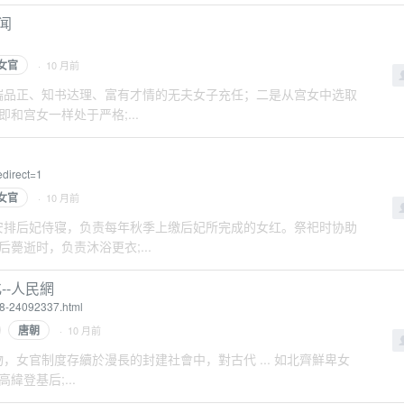
闻
女官
· 10 月前
间选取貌端品正、知书达理、富有才情的无夫女子充任；二是从宫女中选取
宫女一样处于严格;...
direct=1
女官
· 10 月前
协助九嫔安排后妃侍寝，负责每年秋季上缴后妃所完成的女红。祭祀时协助
薨逝时，负责沐浴更衣;...
--人民網
18-24092337.html
唐朝
· 10 月前
生之物，女官制度存續於漫長的封建社會中，對古代 ... 如北齊鮮卑女
登基后;...