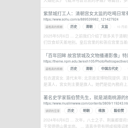
大婚纪实》《载沣与袁世凯的矛盾》等篇目，多由
紫禁城打工人：清朝宫女太监的吃喝日常有
https://www.sohu.com/a/889539982_121427924
历史
清朝
太监
·
· 10 月前
逼格高的槟榔
2025年5月6日 ... 之前我们介绍了很多
们饮食却天差地别。皇后宫里的和答应宫里当差的宫
「百年回眸 故宮禁城及文物播遷影像」特
https://theme.npm.edu.tw/exh105/PhotoRetrospective/
历史
清朝
中国古代史
·
· 
逼格高的槟榔
包衣選宮女. 清代末年; 北京故宮博物院提供
是漢人，宮女則主要是旗人。她們是從內務府上三旗
著名史学家翦伯赞先生，就是湖南桃源的
https://www.muslimwww.com/contents/3809/119243.ht
历史
明朝
维族
翦伯赞
·
读研的豆芽
2024年6月6日 ... 次年，八士之子、荆
于常德德山黄龙岗。 ... 清真寺旁有明成祖降诏敕建