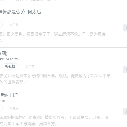
声势都是徒劳_何太后
· 10 月前
，解渎亭侯刘苌之妻也。初因桓帝无子，迎立解渎亭侯之子，是为灵帝。
.
图)
49174.shtml
格瓦拉
· 10 月前
向贫苦的农民介绍毛泽东领导的中国革命。很快，他就成为了起义军中最
出色表现，;...
方新闻门户
.htm
· 10 月前
得人心的闽国建州政权（原殷国）被南唐攻灭，王延政投降，汀州、漳
为本土军头与南唐、吴越各方;...