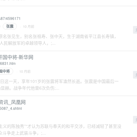
%87/4596171
张震
· 10 月前
），男，原名张见生，别名张祖寿、张中天，生于湖南省平江县长寿镇，
民解放军的卓越领导人，;...
国中将-新华网
96831.htm
国中将
· 10 月前
周年纪念日这一天，享年101岁的张震将军溘然长逝。张震是中国最后一
赫。战争年代他曾6次负伤;...
资讯_凤凰网
55087_4.shtml
只有取消主义的陈独秀”“才认为苏联与奉天的和平交涉，已经减轻了甚至没
斗争走上武装斗争，;...