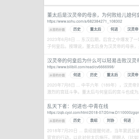
董太后是汉灵帝的母亲，为何败给儿媳何皇后
https://www.sohu.com/a/682384271_108302
历史
董太后
何进
汉灵帝
·
从容的炒面
2023年6月8日 ... 东汉后期，后宫之中
子何皇后。按理说，董太后身为汉灵帝的母亲，是
汉灵帝的何皇后为什么可以轻易击败汉灵帝
https://www.bilibili.com/read/cv6666998/
何进
历史
董太后
汉灵帝
·
从容的炒面
2020年7月8日 ... 中平六年（189年）
激烈的宫廷斗争。董太后与何皇后的宫斗也成为后来
乱天下者：何进也-中青在线
https://zqb.cyol.com/html/2018-07/20/nw.D110000zg
历史
袁绍
刘协
何进
·
·
从容的炒面
2018年7月20日 ... 袁绍提醒何进，当
宦官的行动，以此对何太后施压。明眼人（比如曹