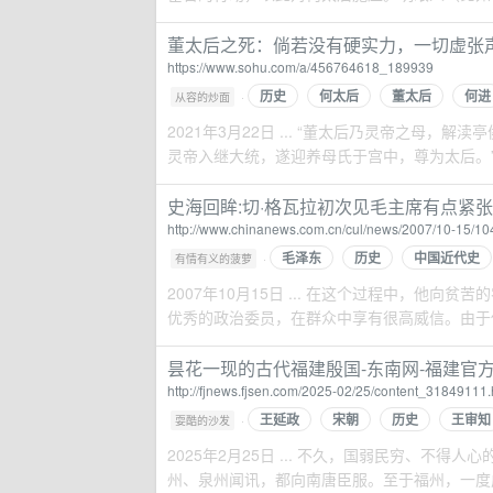
董太后之死：倘若没有硬实力，一切虚张
https://www.sohu.com/a/456764618_189939
历史
何太后
董太后
何进
·
从容的炒面
2021年3月22日 ... “董太后乃灵帝之母
灵帝入继大统，遂迎养母氏于宫中，尊为太后。”
史海回眸:切·格瓦拉初次见毛主席有点紧张(
http://www.chinanews.com.cn/cul/news/2007/10-15/10
毛泽东
历史
中国近代史
·
有情有义的菠萝
2007年10月15日 ... 在这个过程中，他
优秀的政治委员，在群众中享有很高威信。由于他的
昙花一现的古代福建殷国-东南网-福建官
http://fjnews.fjsen.com/2025-02/25/content_31849111
王延政
宋朝
历史
王审知
·
耍酷的沙发
2025年2月25日 ... 不久，国弱民穷、不
州、泉州闻讯，都向南唐臣服。至于福州，一度成