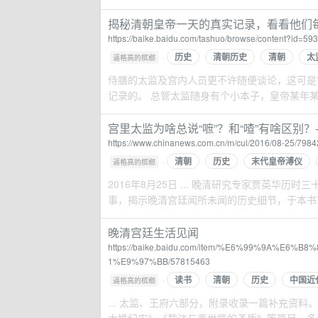
揭秘清朝皇帝一天的真实记录，看看他们每
https://baike.baidu.com/tashuo/browse/content?id=
历史
清朝历史
清朝
太
·
逼格高的槟榔
侍膳的太监及宫内人员更不许随便谈论，这可是宫
记录的。 总管太监随身有个小本子，皇帝某年某月某
宫里太监为啥总说“嗻”？和“喳”有啥区别？
https://www.chinanews.com.cn/m/cul/2016/08-25/7984
清朝
历史
末代皇帝溥仪
·
逼格高的槟榔
2016年8月25日 ... 晚清研究专家贾英华
事，揭示晚清宫廷闻所未闻的历史细节，于本书首次
晚清宫廷生活见闻
https://baike.baidu.com/item/%E6%99%9A
1%E9%97%BB/57815463
读书
清朝
历史
中国近
·
逼格高的槟榔
... 太监、王府六部分，附录收录一篇补充资