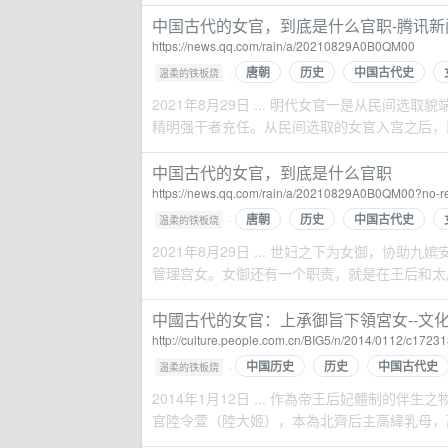
中国古代的女官，到底是什么官职-腾讯新
https://news.qq.com/rain/a/20210829A0B0QM00
唐朝
历史
中国古代史
·
温柔的铁板烧
2021年8月29日 ... 明代女官一是从民
精明强干者充任。从民间选取的女官入宫之后，即和
中国古代的女官，到底是什么官职
https://news.qq.com/rain/a/20210829A0B0QM00?no-re
唐朝
历史
中国古代史
·
温柔的铁板烧
2021年8月29日 ... 世妇之下为女御，
管理宫女。女御还有一个职责，就是在王后和太后
中國古代的女官：上承御旨下領宮女--文化
http://culture.people.com.cn/BIG5/n/2014/0112/c1723
中国历史
历史
中国古代史
·
温柔的铁板烧
2014年1月12日 ... 作為帝王后妃體制的伴
官陸令萱（陸大姬），本為北齊后主高緯乳母，高緯