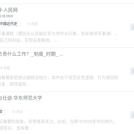
粹-人民网
518.html
中国近代史
· 10 月前
所必需的军事课程（萧劲光从苏联红军大学毕业归来，到安源讲军事课），
己的利益，实现自身解放，;...
么工作？_制度_时期_ ...
10 月前
会时期，随着儒家思想占据统治地位，其中关于规范女性道德、行为准则的
，蔚然成风;...
与仕途-华东师范大学
官
· 10 月前
有趣而又重要的现象，非常值得关注。比如，在距今3000多年的商代，
队，发挥着;...