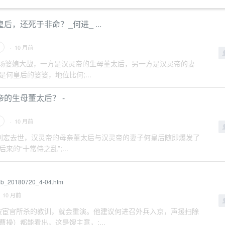
，还死于非命？_何进_ ...
· 10 月前
爆发了一场婆媳大战，一方是汉灵帝的生母董太后，另一方是汉灵帝的妻
何皇后的婆婆，地位比何;...
的生母董太后？ -
· 10 月前
，汉灵帝刘宏去世，汉灵帝的母亲董太后与汉灵帝的妻子何皇后随即爆发了
的“十常侍之乱”;...
qnb_20180720_4-04.htm
 10 月前
年窦武反被宦官所杀的教训，就会重演。他建议何进召外兵入京，声援扫除
操）都能看出，这是馊主意，;...