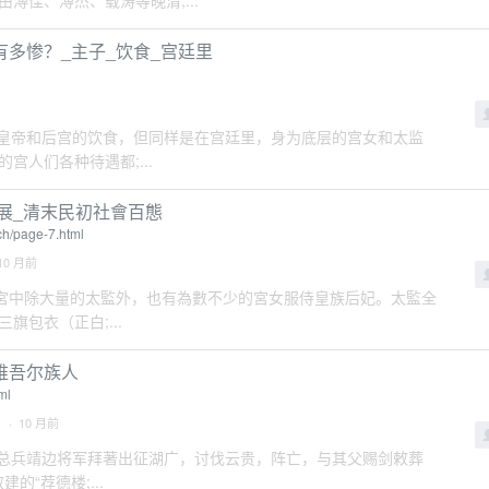
溥佳、溥杰、载涛等晚清;...
多惨？_主子_饮食_宫廷里
关于清朝皇帝和后宫的饮食，但同样是在宫廷里，身为底层的宫女和太监
人们各种待遇都;...
展_清末民初社會百態
ch/page-7.html
10 月前
. 清宮中除大量的太監外，也有為數不少的宮女服侍皇族后妃。太監全
包衣（正白;...
维吾尔族人
ml
· 10 月前
襄都督府总兵靖边将军拜著出征湖广，讨伐云贵，阵亡，与其父赐剑敕葬
的“荐德楼;...