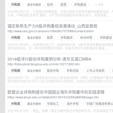
并购案
投资
股票
并购重组
暴走的楼房
·
· 11 月前
·
2024年9月27日 ... 六是依法加强监管。引导交易各方规范开展并购重组活
义务。严格监管“忽悠式”重组，从严惩治并购重组中的欺诈发行、财务造假;...
锚定新质生产力A股并购重组浪潮涌动_山西监管局
http://www.csrc.gov.cn/shanxi/c106408/c7573990/content.shtml
并购案
股票
并购融资
纵向并购
并购重组
暴走的楼房
·
·
2025年7月29日 ... 在政策支持之下，近段时间以来，A股市场并购重组活
措也纷纷出台。在一系列并购案例的背后，资本市场作为并购重组主渠道;...
2018级浔兴股份并购案例分析-清华五道口MBA
http://fmba.pbcsf.tsinghua.edu.cn/info/1027/1262.htm
并购案
股权并购
并购贷款
上市公司收购
暴走的楼房
·
·
2020年2月17日 ... 二是没有充分对价之链本身的投资（并购）价值做出严谨
链并购的交易对价为10.14亿元收购其65%的股权，对应价之链的估值为15.6亿;.
欧盟企业并购制度在中国国企海外并购案中的实践逻辑
https://www.shupl.edu.cn/xbbjb/2021/0516/c2265a89038/page.htm
并购案
中国化工
海外并购
中国广核集团有限
暴走的楼房
·
·
2021年5月16日 ... 因此，如果一国企与被并购企业有协同行为，代表该国