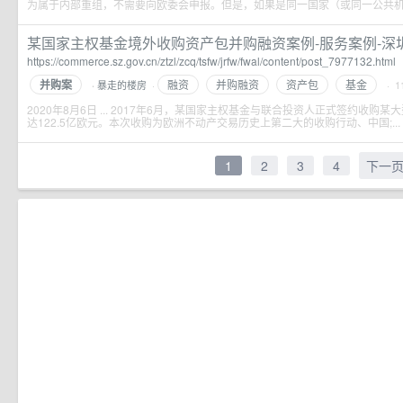
为属于内部重组，不需要向欧委会申报。但是，如果是同一国家（或同一公共机构;
某国家主权基金境外收购资产包并购融资案例-服务案例-深圳市
https://commerce.sz.gov.cn/ztzl/zcq/tsfw/jrfw/fwal/content/post_7977132.html
并购案
融资
并购融资
资产包
基金
暴走的楼房
·
· 1
·
2020年8月6日 ... 2017年6月，某国家主权基金与联合投资人正式签约收
达122.5亿欧元。本次收购为欧洲不动产交易历史上第二大的收购行动、中国;...
1
2
3
4
下一