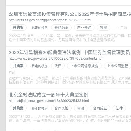
深圳市远致富海投资管理有限公司2022年博士后招聘简章-通知
http://hrss.sz.gov.cn/tzgg/content/post_9579866.html
并购案
并购融资
产业并购
投资
暴走的楼房
·
· 11 月前
·
2022年2月18日 ... ... 2013年，是 ... 案例，分析研究并购基金运作过
适合中国国情的并购基金模式，尤其是国有资本的并购基金运作模式。
2022年证监稽查20起典型违法案例_中国证券监督管理委员
http://www.csrc.gov.cn/csrc/c100028/c7397653/content.shtml
并购案
法律
上市公司信息披露
上市公司监管
暴走的楼房
·
·
月前
2023年3月24日 ... 本案是一起上市公司重组标的财务造假的典型案例。2016
技股份有限公司（简称胜利精密）收购标的智诚光学科技有限公司通过虚开主;..
北京金融法院成立一周年十大典型案例
https://bjfc.bjcourt.gov.cn/cac/1648002325433.html
并购案
合同风险
金融
合同成立
法律
暴走的楼房
·
·
·
2022年3月23日 ... 人寿保险公司向某手机公司赔付保险赔款后向人民保险
议，诉至法院。一审法院未认定本案再保险性质，而按实收保费的90％确定双方的;