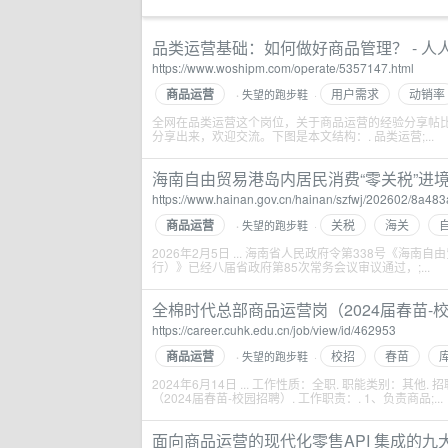
品类运营基础：如何做好商品管理？ - 人
https://www.woshipm.com/operate/5357147.html
商品运营
用户需求
动销率
失望的跑步鞋
·
·
全网在品类运营这个岗位，关于商品运营的经验分享帖
分享出来，欢迎交流。下图是本文结构：. 品类运营;...
海南自由贸易港岛内居民消费“零关税”进境商
https://www.hainan.gov.cn/hainan/szfwj/202602/8a
商品运营
关税
海关
失望的跑步鞋
·
·
2026年2月5日 ... 海南省人民政府令第338号《
行）》已经八届省政府第85次常务会议审议通过，;...
全棉时代总部商品运营岗（2024届春苗-
https://career.cuhk.edu.cn/job/view/id/462953
商品运营
校招
春苗
失望的跑步鞋
·
·
2024年6月14日 ... 工作性质：全职. 职能类别：其
（2024届春苗-校园招聘）. 工作职责：. 1、负责商品;...
面向商品运营的现代化零售API 集成的九大优势 