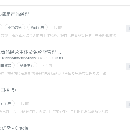
人都是产品经理
市场营销
商品管理
· 4 月前
比较少，所以本人结合之前的工作经验，将自己在商品管理的一些策略和做法
品经营主体及免税店管理 ...
483a1c56bc4ad2ab845d6d77e2d92a.shtml
自由贸易
销售主管
· 4 月前
海南自由贸易港岛内居民消费“零关税”进境商品经营主体及免税店管理办法（试
校园招聘）
库存管理
· 4 月前
他. 招聘人数：若干. 薪资待遇：面议. 工作内容描述. 全棉时代总部商品运营岗
- Oracle