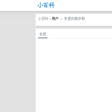
小百科
› 用户
失望的跑步鞋
›
全部