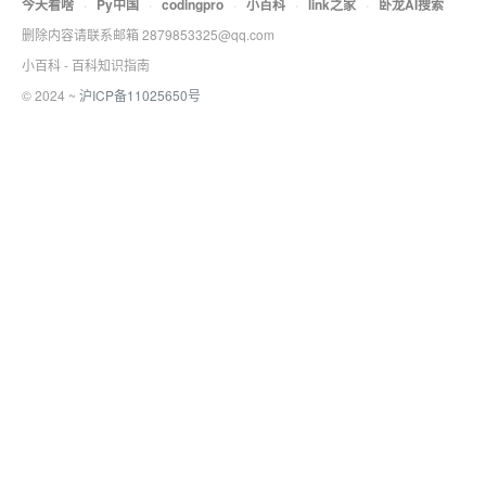
今天看啥
·
Py中国
·
codingpro
·
小百科
·
link之家
·
卧龙AI搜索
删除内容请联系邮箱 2879853325@qq.com
小百科 - 百科知识指南
© 2024 ~
沪ICP备11025650号