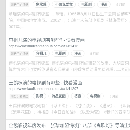
家常菜
不敢说爱你
电视剧
漫画
·
· 5 月前
刚分手的领结
童瑶演的电视剧有哪些 ... 童瑶，1985年8月11日出生于云南省
院，中国内地女演员。 2002年，出演个人首部电视剧《林海雪原
007年;...
容祖儿演的电视剧有哪些? - 快看漫画
https://www.kuaikanmanhua.com/qa1/81416
容祖儿
电视剧
漫画
·
· 5 月前
刚分手的领结
傅彪演的电视剧有哪些. 傅彪演的电视剧有编辑部的故事、大明宫词、命运的
算世界末日也要听你说喜欢我歌词 · 闪婚惊爱动漫免费观看. 二次元问答.
王鹤棣演的电视剧有哪些 - 快看漫画
https://www.kuaikanmanhua.com/qa1/41207
影视
流星花园
将夜
电视剧
·
· 5 月前
刚分手的领结
王鹤棣演的电视剧有：《浮图缘》、《苍兰诀》、《遇龙》、《理智
《流星花园》；待播剧《今日宜加油》《以爱为营》《我们的西南
企鹅影视年度发布：张黎加盟“掌灯” 八部《鬼吹灯》导演尘