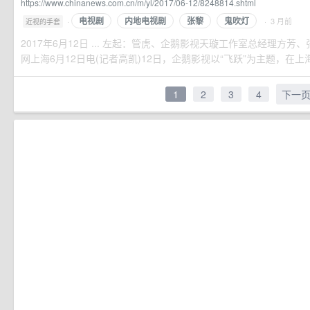
https://www.chinanews.com.cn/m/yl/2017/06-12/8248814.shtml
电视剧
内地电视剧
张黎
鬼吹灯
·
· 3 月前
近视的手套
2017年6月12日 ... 左起：管虎、企鹅影视天璇工作室总经理方芳
网上海6月12日电(记者高凯)12日，企鹅影视以“飞跃”为主题，在上海
1
2
3
4
下一