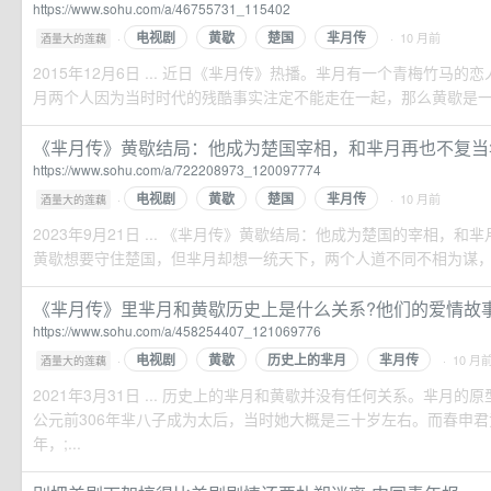
https://www.sohu.com/a/46755731_115402
电视剧
黄歇
楚国
芈月传
·
· 10 月前
酒量大的莲藕
2015年12月6日 ... 近日《芈月传》热播。芈月有一个青梅竹马的
月两个人因为当时时代的残酷事实注定不能走在一起，那么黄歇是一个怎
《芈月传》黄歇结局：他成为楚国宰相，和芈月再也不复当年的
https://www.sohu.com/a/722208973_120097774
电视剧
黄歇
楚国
芈月传
·
· 10 月前
酒量大的莲藕
2023年9月21日 ... 《芈月传》黄歇结局：他成为楚国的宰相，
黄歇想要守住楚国，但芈月却想一统天下，两个人道不同不相为谋
《芈月传》里芈月和黄歇历史上是什么关系?他们的爱情故事是真
https://www.sohu.com/a/458254407_121069776
电视剧
黄歇
历史上的芈月
芈月传
·
· 10 月
酒量大的莲藕
2021年3月31日 ... 历史上的芈月和黄歇并没有任何关系。芈月
公元前306年芈八子成为太后，当时她大概是三十岁左右。而春申君
年，;...