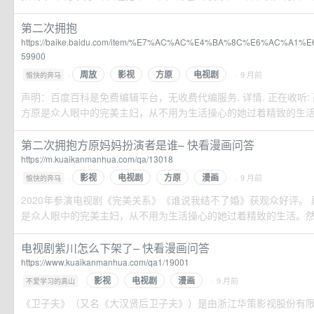
第二次拥抱
https://baike.baidu.com/item/%E7%AC%AC%E4%BA%8C%E6%AC%A1
59900
周放
影视
方原
电视剧
·
· 9 月前
愉快的奔马
声明：百度百科是免费编辑平台，无收费代编服务. 详情. 正在收听: 高
方原是众人眼中的完美主妇，从不用为生活操心的她过着精致的生活。然
第二次拥抱方原妈妈扮演者是谁– 快看漫画问答
https://m.kuaikanmanhua.com/qa/13018
影视
电视剧
方原
漫画
·
· 9 月前
愉快的奔马
2020年参演电视剧《完美关系》《谁说我结不了婚》获观众好评。 
是众人眼中的完美主妇，从不用为生活操心的她过着精致的生活。然而;
电视剧紫川怎么下架了– 快看漫画问答
https://www.kuaikanmanhua.com/qa1/19001
影视
电视剧
漫画
·
· 9 月前
不爱学习的高山
《卫子夫》（又名《大汉贤后卫子夫》）是由浙江华策影视股份有限公