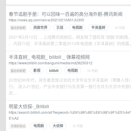
春节追剧手册：可以回味一百遍的高分海外剧-腾讯新闻
https://news.qq.com/rain/a/20210210A01JU300
西部世界
王冠
电视剧
半泽直树
·
· 10 月前
豁达的枇杷
2021年2月10日 ... 上线腾讯视频后，网友除了感叹其“烧脑”的
... 内容介绍：半泽直树第二季是2013年电视剧《半泽直树》的续篇，该
半泽直树_ 电视剧_ bilibili _ 弹幕视频网
https://www.bilibili.com/bangumi/media/md28230312
影视
bilibili
电视剧
·
· 10 月前
豁达的枇杷
20世纪90年代，背负着悲惨过去的大学毕业生半泽直树（堺雅人饰
行。 进入21世纪，产业中央银行与东京第一银行合并为东京中央银
店;...
明星大侦探-_Bilibili
https://search.bilibili.com/all?keyword=%E6%98%8E%E6%98%9F%E
E%A2
电视剧
大侦探
·
· 10 月前
乐观的苦瓜