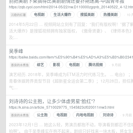
别把美剧下架搞得比美剧剧情还要扑朔迷离-中国青年报
https://zqb.cyol.com/html/2014-05/22/nw.D110000zgqnb_20140522_4-12.ht
电视剧
生活大爆炸
搜狐美剧
热播美剧
·
· 10
沉稳的红薯
2014年5月22日 ... 视频网站立刻有了回复：“我们有版权啊！”
活大爆炸》是搜狐视频拥有独家版权，《傲骨贤妻》、《律师本色
及;...
吴季峰
https://baike.baidu.com/item/%E5%90%B4%E5%AD%A3%E5%B3%B0/234
综艺
影视
电视剧
腾讯视频
·
· 9 月前
善良的水煮鱼
演艺经历. 2018年，吴季峰成为ETM活力时代练习生。 ... 电台》 
青春体娱跨界类型节目《超新星全运会第二季》；12月28日，担任腾
气;...
刘诗诗的公主抱，让多少体虚男星“脸红”？
https://k.sina.cn/article_5710029775_1545823cf020011mw3.html
公主抱
电视剧
内地电视剧
刘诗诗
·
· 9 月前
善良的水煮鱼
2023年12月1日 ... 她这么轻，男演员都抱不动，导演看到都忍不
拍啊”。 由于吴季峰实在抱不起来，剧组只好找来一块木板，将女生放在