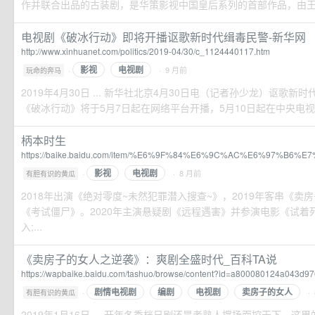
作并联合出品的古装剧，是华策影视中国皇后系列的首部作品，由王珞
电视剧《破冰行动》即将开播讴歌新时代缉毒民警-新华网
http://www.xinhuanet.com/politics/2019-04/30/c_1124440117.htm
影视
电视剧
·
· 9 月前
玩命的奔马
2019年4月30日 ... 新华社北京4月30日电（记者孙少龙）讴歌新
《破冰行动》将于5月7日起在网络平台开播，5月10日起在中央电视台
柄本时生
https://baike.baidu.com/item/%E6%9F%84%E6%9C%AC%E6%97%B6%E7
影视
电视剧
·
· 8 月前
有胆有识的黄瓜
2018年出演《绝对零度~未然犯罪潜入搜查~》，2019年客串《卖
《考试僵尸》。2020年主演悬疑剧《远程遇害》并参演电影《试着
入;...
《卖房子的女人之逆袭》：爽剧全盛时代_百科TA说
https://wapbaike.baidu.com/tashuo/browse/content?id=a800080124a043d9
剧情电视剧
编剧
电视剧
卖房子的女人
·
·
有胆有识的黄瓜
2019年1月16日 ... 开年冬季档日剧还是老熟人撑场面控天下，这