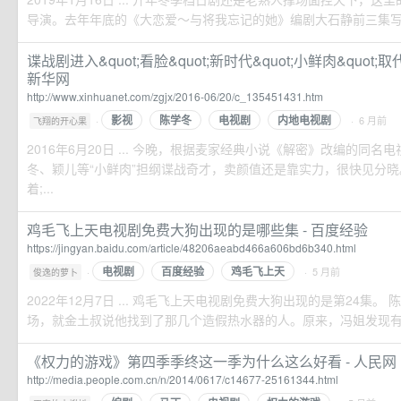
导演。去年年底的《大恋爱～与将我忘记的她》编剧大石静前三集写得像
谍战剧进入&quot;看脸&quot;新时代&quot;小鲜肉&quot;取代&
新华网
http://www.xinhuanet.com/zgjx/2016-06/20/c_135451431.htm
影视
陈学冬
电视剧
内地电视剧
·
· 6 月前
飞翔的开心果
2016年6月20日 ... 今晚，根据麦家经典小说《解密》改编的同
冬、颖儿等“小鲜肉”担纲谍战奇才，卖颜值还是靠实力，很快见分晓
着;...
鸡毛飞上天电视剧免费大狗出现的是哪些集 - 百度经验
https://jingyan.baidu.com/article/48206aeabd466a606bd6b340.html
电视剧
百度经验
鸡毛飞上天
·
· 5 月前
俊逸的萝卜
2022年12月7日 ... 鸡毛飞上天电视剧免费大狗出现的是第24集
场，就金土叔说他找到了那几个造假热水器的人。原来，冯姐发现有人在
《权力的游戏》第四季季终这一季为什么这么好看 - 人民网
http://media.people.com.cn/n/2014/0617/c14677-25161344.html