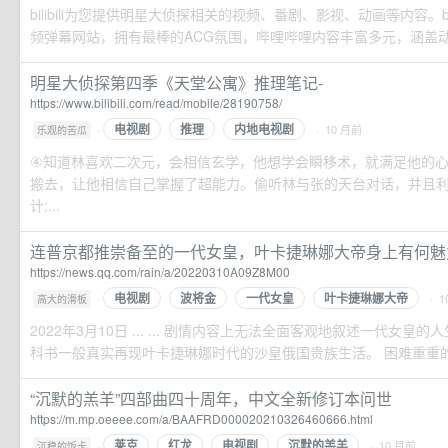
bilibili为您提供明星大侦探相关的视频、番剧、影视、动画等内容。bil
频弹幕网站，拥有最棒的ACG氛围，哔哩哔哩内容丰富多元，涵盖动漫
明星大侦探第四季《天堂公寓》推理笔记-
https://www.bilibili.com/read/mobile/28190758/
电视剧
推理
内地电视剧
·
· 10 月前
乐观的苦瓜
④知道林喜欢二次元，会相信玄学，他想学会瞬移术，就满足他的
搬去，让他相信自己掌握了超能力。偷听林与张的天台对话，并且
计;...
连普京都推崇备至的一代女皇，叶卡捷琳娜大帝身上有何魅
https://news.qq.com/rain/a/20220310A09Z8M00
电视剧
波将金
一代女皇
叶卡捷琳娜大帝
·
· 1
高大的滑板
2022年3月10日 ... ... 剧情内容上无法全面客观地叙述一代女
科书一般真实再现叶卡捷琳娜时代的沙皇俄国贵族生活。 困难重重的改革
“沉默的羔羊”四部曲四十周年，中文全新修订本问世
https://m.mp.oeeee.com/a/BAAFRD000020210326460666.html
莱克
红龙
电视剧
沉默的羔羊
·
· 10 月前
沉稳的饭卡