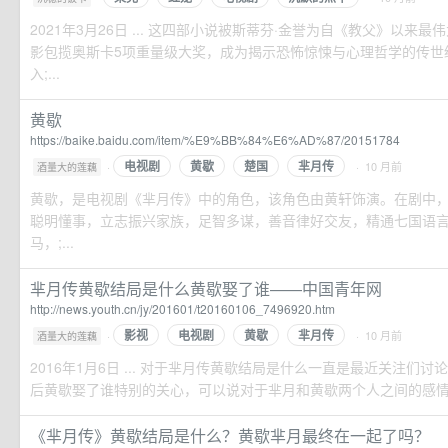
2021年3月26日 ... 这四部小说被斯蒂芬·金誉为自《教父》以来
影包揽奥斯卡5项重量级大奖，成为揭示恐怖惊悚与心理哲学的传世
入;...
黄歇
https://baike.baidu.com/item/%E9%BB%84%E6%AD%87/20151784
电视剧
黄歇
楚国
芈月传
·
· 10 月前
酒量大的莲藕
黄歇，是电视剧《芈月传》中的角色，该角色由黄轩饰演。在剧中
聪明懂事，立志振兴家族，足智多谋，善音律好交友，精通七国语
马，;...
芈月传黄歇结局是什么黄歇娶了谁——中国青年网
http://news.youth.cn/jy/201601/t20160106_7496920.htm
影视
电视剧
黄歇
芈月传
·
· 10 月前
酒量大的莲藕
2016年1月6日 ... 对于芈月传黄歇结局是什么一直是最近关注们
后黄歇娶了谁特别的关心，可以说对于芈月和黄歇两个人之间的感情一
《芈月传》黄歇结局是什么？黄歇芈月最终在一起了吗？