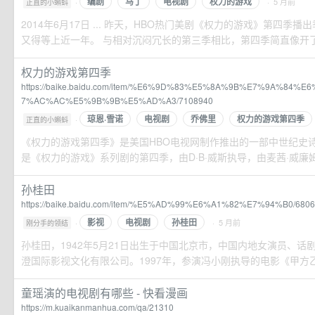
编剧
马丁
电视剧
权力的游戏
·
· 5 月前
正直的小蝌蚪
2014年6月17日 ... 昨天，HBO热门美剧《权力的游戏》第四季
又得等上近一年。 与相对沉闷冗长的第三季相比，第四季简直像开了外
权力的游戏第四季
https://baike.baidu.com/item/%E6%9D%83%E5%8A%9B%E7%9A%84
7%AC%AC%E5%9B%9B%E5%AD%A3/7108940
琼恩·雪诺
电视剧
乔佛里
权力的游戏第四季
·
正直的小蝌蚪
《权力的游戏第四季》是美国HBO电视网制作推出的一部中世纪史
是《权力的游戏》系列剧的第四季，由D·B·威斯执导，由麦茜·威廉姆斯
孙桂田
https://baike.baidu.com/item/%E5%AD%99%E6%A1%82%E7%94%B0/680
影视
电视剧
孙桂田
·
· 5 月前
刚分手的领结
孙桂田，1942年5月21日出生于中国北京市，中国内地女演员、话
澄国际影视文化有限公司。1997年，参演冯小刚执导的电影《甲方
童瑶演的电视剧有哪些 - 快看漫画
https://m.kuaikanmanhua.com/qa/21310