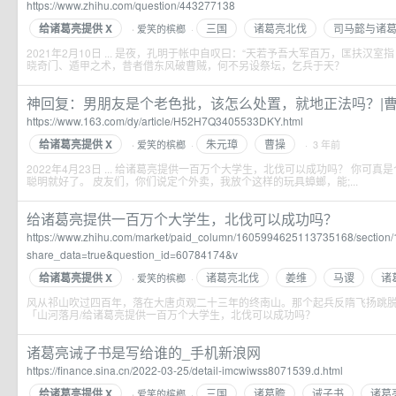
https://www.zhihu.com/question/443277138
给诸葛亮提供 X
三国
诸葛亮北伐
司马懿与诸
爱笑的槟榔
·
·
2021年2月10日 ... 是夜，孔明于帐中自叹曰：“天若予吾大军百万，匡扶汉室
晓奇门、遁甲之术，昔者借东风破曹贼，何不另设祭坛，乞兵于天？
神回复：男朋友是个老色批，该怎么处置，就地正法吗？|曹操|
https://www.163.com/dy/article/H52H7Q3405533DKY.html
给诸葛亮提供 X
朱元璋
曹操
爱笑的槟榔
·
· 3 年前
·
2022年4月23日 ... 给诸葛亮提供一百万个大学生，北伐可以成功吗？ 你可
聪明就好了。 皮友们，你们说定个外卖，我放个这样的玩具蟑螂，能;...
给诸葛亮提供一百万个大学生，北伐可以成功吗？
https://www.zhihu.com/market/paid_column/1605994625113735168/sectio
share_data=true&question_id=60784174&v
给诸葛亮提供 X
诸葛亮北伐
姜维
马谡
诸
爱笑的槟榔
·
·
风从祁山吹过四百年，落在大唐贞观二十三年的终南山。那个起兵反隋飞扬跳脱，万
「山河落月/给诸葛亮提供一百万个大学生，北伐可以成功吗？
诸葛亮诫子书是写给谁的_手机新浪网
https://finance.sina.cn/2022-03-25/detail-imcwiwss8071539.d.html
给诸葛亮提供 X
三国
诸葛瞻
诫子书
诸葛
爱笑的槟榔
·
·