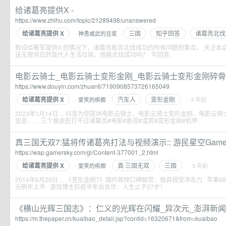
给诸葛亮提供X -
https://www.zhihu.com/topic/21289498/unanswered
给诸葛亮提供 X
三国
知乎回答
诸葛亮北伐
神勇威武的豆浆
·
·
假设给蜀军提供X 的情况下，诸葛亮能否北伐成功的所有问题的集合。 关注本话题
送无限供应的现代人生活垃圾，他能北伐成功吗？ ​ 写回答.
电影云骑士_电影云骑士变形金刚_电影云骑士变形金刚碎骨魔
https://www.douyin.com/zhuanti/7190908573726165049
给诸葛亮提供 X
汽车人
变形金刚
爱笑的槟榔
·
· 3 年前
·
2023年1月14日 ... 抖音为你提供电影云骑士、电影云骑士变形金刚、电影
信息， ... 三个臭皮匠打不过诸葛亮#电影#影视#混剪#变形金刚#机甲.
真三国无双7:猛将传诸葛亮打法与视频演示:: 游民星空GamerS
https://wap.gamersky.com/gl/Content-377001_2.html
给诸葛亮提供 X
真·三国无双
三国
爱笑的槟榔
·
· 3 年前
·
2014年6月29日 ... 《变形金刚7》国内首映口碑解禁：极具视觉冲击力 · 苹果
元明年上市 · 游戏博主抗癌半年后去世：人生止于27岁！
《横山光辉三国志》：仁义的光辉在闪耀_异次元_澎湃新闻-The
https://m.thepaper.cn/kuaibao_detail.jsp?contid=16320671&from=kuaibao