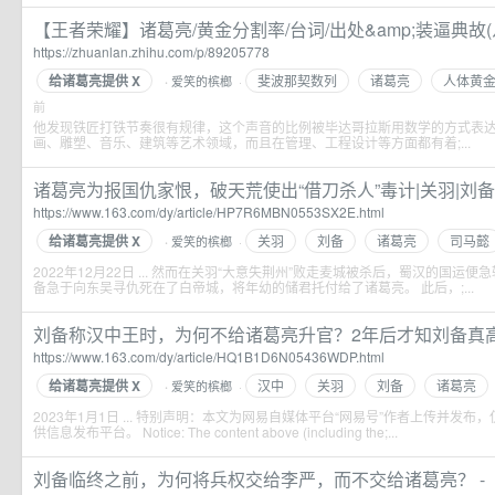
【王者荣耀】诸葛亮/黄金分割率/台词/出处&amp;装逼典故(ﾉಥ
https://zhuanlan.zhihu.com/p/89205778
给诸葛亮提供 X
斐波那契数列
诸葛亮
人体黄
爱笑的槟榔
·
·
前
他发现铁匠打铁节奏很有规律，这个声音的比例被毕达哥拉斯用数学的方式表
画、雕塑、音乐、建筑等艺术领域，而且在管理、工程设计等方面都有着;...
诸葛亮为报国仇家恨，破天荒使出“借刀杀人”毒计|关羽|刘备|司
https://www.163.com/dy/article/HP7R6MBN0553SX2E.html
给诸葛亮提供 X
关羽
刘备
诸葛亮
司马懿
爱笑的槟榔
·
·
2022年12月22日 ... 然而在关羽“大意失荆州”败走麦城被杀后，蜀汉的国
备急于向东吴寻仇死在了白帝城，将年幼的储君托付给了诸葛亮。 此后，;...
刘备称汉中王时，为何不给诸葛亮升官？2年后才知刘备真高明|
https://www.163.com/dy/article/HQ1B1D6N05436WDP.html
给诸葛亮提供 X
汉中
关羽
刘备
诸葛亮
爱笑的槟榔
·
·
2023年1月1日 ... 特别声明：本文为网易自媒体平台“网易号”作者上传并发
供信息发布平台。 Notice: The content above (including the;...
刘备临终之前，为何将兵权交给李严，而不交给诸葛亮？ -