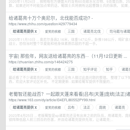
2020年11月24日 ... 按照每包方便面大约含有60克碳水化合物、9克蛋白质、
算，如果还时不时能加点荤的话，蜀国士兵将拥有远超曹魏士兵的体质。 如果;..
给诸葛亮十万个奥尼尔，北伐能否成功? -
https://www.zhihu.com/question/429779434
给诸葛亮提供 X
三国
诸葛亮北伐
司马懿与诸
爱笑的槟榔
·
·
2020年11月10日 ... 奥尼尔身高2.16米，体重147公斤，卧推198公斤，
战士，恐怕当时整个华夏能和他身体素质匹敌的不超一手。
宇宙| 那些年，网友送给诸葛亮的东西···（11月12日更新 ...
https://zhuanlan.zhihu.com/p/146424275
给诸葛亮提供 X
三国
知乎评论
知乎
诸葛
爱笑的槟榔
·
·
最近看了不少诸葛亮的问题，发现还没有人做过此类问题的整理。 整理了以下
西，欢迎大家评论区补充。 不定期更新···如果给蜀军提供不限量的;...
老蜀智还能战否？一起跟天蓬来看看|吕布|天蓬|庞统|法正|诸葛亮
https://www.163.com/dy/article/I34EFLI80552PY99.html
给诸葛亮提供 X
吕布
法正
庞统
诸葛亮
爱笑的槟榔
·
·
2023年4月25日 ... 老版蜀智是sp诸葛亮还没有出来之前的队伍，用诸葛亮、庞统
锁阵降低敌人前三回合的伤害，并且给诸葛亮提供先攻，让诸葛亮;...