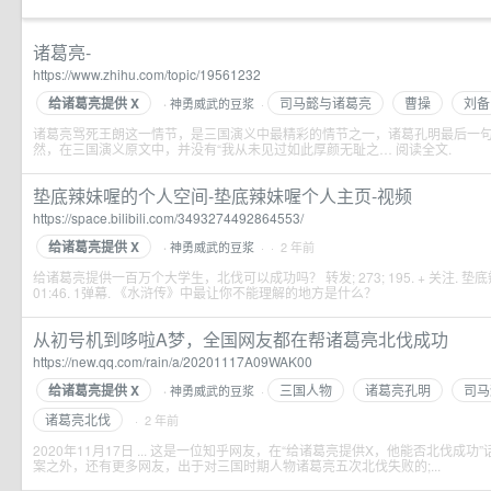
诸葛亮-
https://www.zhihu.com/topic/19561232
给诸葛亮提供 X
司马懿与诸葛亮
曹操
刘备
神勇威武的豆浆
·
·
诸葛亮骂死王朗这一情节，是三国演义中最精彩的情节之一，诸葛孔明最后一
然，在三国演义原文中，并没有“我从未见过如此厚颜无耻之… 阅读全文​.
垫底辣妹喔的个人空间-垫底辣妹喔个人主页-视频
https://space.bilibili.com/3493274492864553/
给诸葛亮提供 X
神勇威武的豆浆
· · 2 年前
·
给诸葛亮提供一百万个大学生，北伐可以成功吗？ 转发; 273; 195. + 关注. 垫底辣妹
01:46. 1弹幕. 《水浒传》中最让你不能理解的地方是什么？
从初号机到哆啦A梦，全国网友都在帮诸葛亮北伐成功
https://new.qq.com/rain/a/20201117A09WAK00
给诸葛亮提供 X
三国人物
诸葛亮孔明
司马
神勇威武的豆浆
·
·
诸葛亮北伐
· 2 年前
2020年11月17日 ... 这是一位知乎网友，在“给诸葛亮提供X，他能否北伐成
案之外，还有更多网友，出于对三国时期人物诸葛亮五次北伐失败的;...