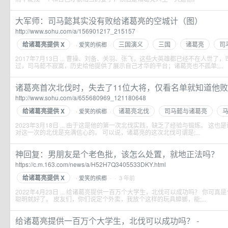
大军师：司马懿其实没有败给诸葛亮的空城计（图）
http://www.sohu.com/a/156901217_215157
给诸葛亮提供 X
三国演义
三国
诸葛亮
司
爱笑的槟榔
·
·
2017年7月13日 ... 曹操、刘备、关羽、张飞，这些大英雄都已经不在人世
过，司马懿不寂寞，历史给他提供了展示自己才华的平台；诸葛亮也不孤单;...
诸葛亮首次北伐时，失去了11位大将，仅看名单就知道他败得有
http://www.sohu.com/a/655680969_121180648
给诸葛亮提供 X
诸葛亮北伐
司马懿与诸葛亮
爱笑的槟榔
·
·
2023年3月18日 ... 由于这是他的第一次北伐实践，缺乏了经验与锻炼。 这
对这一次的北伐是充满信心的。 可以说，诸葛亮的这次北伐可谓是;...
神回复：男朋友是个老色批，该怎么处置，就地正法吗？
https://c.m.163.com/news/a/H52H7Q3405533DKY.html
给诸葛亮提供 X
爱笑的槟榔
· · 3 年前
·
2022年4月23日 ... 给诸葛亮提供一百万个大学生，北伐可以成功吗？ 你可
聪明就好了。 皮友们，你们说定个外卖，我放个这样的玩具蟑螂，能;...
给诸葛亮提供一百万个大学生，北伐可以成功吗？ -