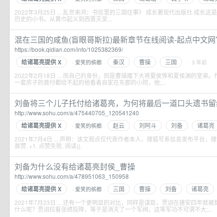
2022年3月25日 ... 乱世来鸿：书信里的三国往事》 成长著现代出版社·成
历史的小书。从黄巾起义到西晋灭吴...
混在三国的咸鱼(盲眼哥斯拉)最新章节在线阅读-起点中文
https://book.qidian.com/info/1025382369/
给诸葛亮提供 X
秦汉
曹操
三国
爱笑的槟榔
·
· 3 年前
·
2022年2月18日 ... 而自己的身份，则是曹操麾下大将夏侯惇和夏侯渊的堂
一套房子的首付都给不起的他看着自家在东郡的小院，他;...
刘备将三个儿子托付给诸葛亮，为何将最后一道口头遗书留给此
http://www.sohu.com/a/475440705_120541240
给诸葛亮提供 X
赵云
刘阿斗
刘备
诸葛亮
爱笑的槟榔
·
·
2021年7月4日 ... 声明：该文观点仅代表作者本人，搜狐号系信息发布平台
首赞. +1. 点赞失败. 阅读().
刘备为什么没有给诸葛亮封侯_曹操
http://www.sohu.com/a/478951063_150958
给诸葛亮提供 X
三国
曹操
刘备
诸葛亮
爱笑的槟榔
·
·
2021年7月23日 ... 还有一个更明显的对比，同样是谋臣，贾诩在建安四年
什么呢？贾诩拉着张绣投降，等于是消灭了一个军阀，这等军功不可谓不大;...