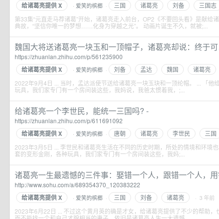
给诸葛亮提供 X
三国
诸葛亮
刘备
三国志
爱笑的槟榔
·
·
第33集“元直走马荐诸葛”开始，诸葛亮走入前台，OP2《不要回头看》是献给
典故，“坚信你唯一的梦想……化身为穿越之光”。 动画片诞生不久，就被;...
魏国大将送诸葛亮一块玉和一顶帽子，诸葛亮却说：终于可以杀
https://zhuanlan.zhihu.com/p/561235900
给诸葛亮提供 X
刘备
孟达
魏国
诸葛亮
爱笑的槟榔
·
·
2022年9月4日 ... 当时，孟达派使节送给诸葛亮一块玉玦和一顶纶帽。 ... 
玩具，我们家专门有一个房间装这些，我妈说，我爸太惯着我，;...
给诸葛亮一个李世民，能统一三国吗? -
https://zhuanlan.zhihu.com/p/611691092
给诸葛亮提供 X
唐朝
诸葛亮
李世民
三国
爱笑的槟榔
·
·
2023年3月5日 ... 李世民和诸葛亮生活在不同的历史时期，所处的情境和环境也相
套的变形金刚，各种玩具，我们家专门有一个房间装这些，我妈;...
诸葛亮一生最遗憾的三件事：娶错一个人，跟错一个人，用错一
http://www.sohu.com/a/689354370_120383222
给诸葛亮提供 X
三国
刘备
诸葛亮
爱笑的槟榔
·
· 3 年前
·
2023年6月22日 ... 不过这个黄月英的确是才女，给诸葛亮提供了不少的帮
而不能找一个和自己才貌相当的妻子，依旧是诸葛亮人生一大遗憾。