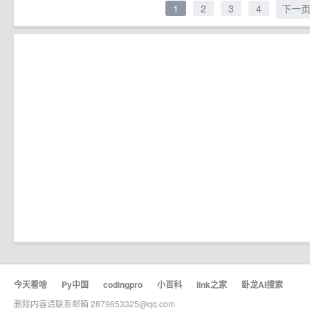
1
2
3
4
下一
今天看啥
·
Py中国
·
codingpro
·
小百科
·
link之家
·
卧龙AI搜索
删除内容请联系邮箱 2879853325@qq.com