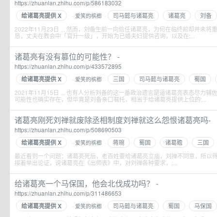
https://zhuanlan.zhihu.com/p/586183032
给诸葛亮提供 X
司马懿与诸葛亮
诸葛亮
刘备
爱笑的槟榔
·
·
2022年11月23日 ... 然而，刘备生前一向信任诸葛亮，为何在临终前却并未将重
恳，丈夫在教会中「官升一级」，开始为已婚夫妇提供咨询，以及在;...
诸葛亮有没有篡位的可能性？ -
https://zhuanlan.zhihu.com/p/433572895
给诸葛亮提供 X
三国
司马懿与诸葛亮
蜀国
爱笑的槟榔
·
·
2021年11月15日 ... 也有人分析刘备的这一番政治遗言是逼诸葛亮表态尽
可能性也确实存在，但毕竟是刘备亲口嘱托，相当于给诸葛亮提供上位的;...
诸葛亮刚死刘禅就废除丞相制度刘禅就这么怨恨诸葛亮吗-
https://zhuanlan.zhihu.com/p/508690503
给诸葛亮提供 X
蒋琬
蜀国
诸葛瞻
三国
爱笑的槟榔
·
·
最近看到一个问题：诸葛亮死后，老百姓要给诸葛亮立庙，刘禅不同意，所以
接着举出论证，说诸葛亮在《出师表》中，对刘禅各种要求，;...
给诸葛亮一个马保国，他会北伐成功吗？ -
https://zhuanlan.zhihu.com/p/311486653
给诸葛亮提供 X
司马懿与诸葛亮
蜀国
马保国
爱笑的槟榔
·
·