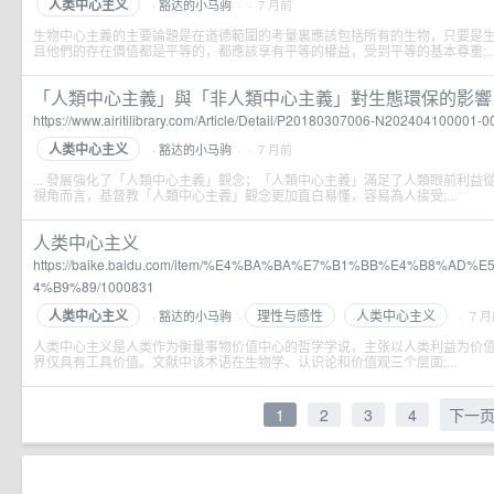
人类中心主义
豁达的小马驹
· · 7 月前
·
生物中心主義的主要論題是在道德範圍的考量裏應該包括所有的生物，只要是
且他們的存在價值都是平等的，都應該享有平等的權益，受到平等的基本尊重;..
「人類中心主義」與「非人類中心主義」對生態環保的影響－以
https://www.airitilibrary.com/Article/Detail/P20180307006-N202404100001-
人类中心主义
豁达的小马驹
· · 7 月前
·
... 發展強化了「人類中心主義」觀念；「人類中心主義」滿足了人類眼前利益
視角而言，基督教「人類中心主義」觀念更加直白易懂，容易為人接受;...
人类中心主义
https://baike.baidu.com/item/%E4%BA%BA%E7%B1%BB%E4%B8%A
4%B9%89/1000831
人类中心主义
理性与感性
人类中心主义
豁达的小马驹
·
· 7 
·
人类中心主义是人类作为衡量事物价值中心的哲学学说，主张以人类利益为价
界仅具有工具价值。文献中该术语在生物学、认识论和价值观三个层面;...
1
2
3
4
下一