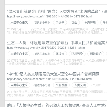
“绿水青山就是金山银山”理念：人类发展观“术语的革命”（深入学
http://theory.people.com.cn/n1/2025/0514/c40531-40479390.html
人类中心主义
习近平
银山
生态环境
生
豁达的小马驹
·
·
2025年5月14日 ... 西方高消耗、高排放、高污染的粗放发展方式，是资本逻
物，通过掠夺自然和转嫁成本实现自身现代化，导致全球生态危机与发展;...
生态—人类：环境刑法双重保护法益_中华人民共和国最高
https://www.spp.gov.cn/llyj/201702/t20170228_182511.shtml
人类中心主义
环境法
环境污染
刑法理论
豁达的小马驹
·
·
2017年2月28日 ... 总体来讲，人类中心主义法益观与生态中心主义法益观是关于
1条第8项至第17项则是以人的损害与财产的损失来衡量环境;...
“中”“和”是人类文明发展的大道--理论-中国共产党新闻网
http://theory.people.com.cn/n1/2017/0518/c40531-29282864.html
人类中心主义
文明发展
人类文明
豁达的小马驹
·
· 7 月前
·
2017年5月18日 ... 人类文明的发展方向在不断调整。世界的现代化浪潮起源 .
质变的临界点，克服人类中心主义成为人类文明发展的当务之急。
跳出「人類中心主義」的另類人工智慧省思- 臺灣人工智慧行動網