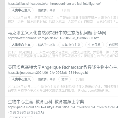
https://ai.iias.sinica.edu.tw/anthropocentrism-artifical-intelligence/
人类中心主义
豁达的小马驹
· · 7 月前
·
2020年8月15日 ... 然而弔詭的是，人工智慧的發展卻漸漸突顯出人類中心主義的
標題，這是一個矛盾的起點：嘗試以跳出「人類中心」的視野，反思起源於「;..
马克思主义人化自然观视野中的生态危机问题-新华网
http://www.xinhuanet.com/politics/2015-10/28/c_128366663.htm
人类中心主义
人类中心主义
生态危机
自然
豁达的小马驹
·
·
2015年10月28日 ... ... 人类中心主义自然观，对之大加挞伐，并倡导一种非人类
观转变的直接基础是人类实践在近代的特殊发展状况，特别是在19世纪初期的发展;
英国埃克塞特大学Angelique Richardson教授谈生物中心
https://fc.jnu.edu.cn/2024/0612/c40962a815344/page.htm
人类中心主义
文学
豁达的小马驹
·
· 7 月前
·
2024年6月12日 ... ... 生物中心主义的抵抗过程进行深入浅出的论述，同时
品中对生物中心主义和帝国主义或隐或显的抵抗。 Richardson教授是19;...
生物中心主義- 教育百科| 教育雲線上字典
https://pedia.cloud.edu.tw/Entry/Detail/?title=%E7%94%9F%E7%89
4%B8%BB%E7%BE%A9