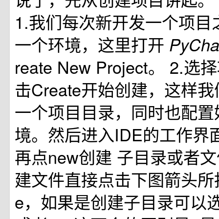
1.我们每次新开发⼀个项⽬
⼀个环境，这⾥打开
PyCh
reate New Project。 2
击Create开始创建，这样
⼀个项⽬⽬录，同时也配置
境。然后进⼊IDE的⼯作界⾯，
再点new创建 ⼦⽬录或者⽂
建⽂件直接点击下图箭头所
e，如果是创建⼦⽬录可以