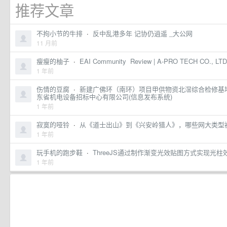
推荐文章
不拘小节的牛排
·
反中乱港多年 记协仍逍遥 _大公网
11 月前
瘦瘦的柚子
·
EAI Community Review | A-PRO TECH CO., LTD
1 年前
伤情的豆腐
·
新建广佛环（南环）项目甲供物资北滘综合检修基地
东省机电设备招标中心有限公司(信息发布系统)
1 年前
寂寞的哑铃
·
从《道士出山》到《兴安岭猎人》，哪些网大类型
1 年前
玩手机的跑步鞋
·
ThreeJS通过制作渐变光效贴图方式实现光柱效果_
1 年前