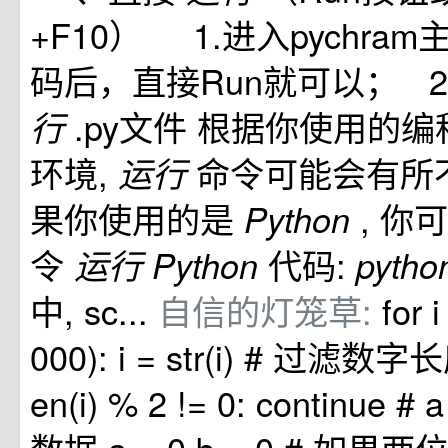
+F10） 1.进入pychra
码后，直接Run就可以； 2.T
.py文件 根据你使用的
行
环境,
命令可能会有所不
运行
果你使用的是
, 你
Python
令
代码:
运行
Python
pyth
中, sc...
自信的灯笼草:
for 
000): i = str(i) # 过滤数
en(i) % 2 != 0: continue