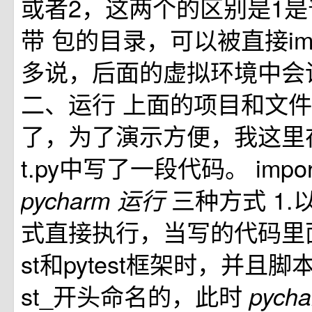
或者2，这两个的区别是1是
带 包的⽬录，可以被直接im
多说，后⾯的虚拟环境中会
⼆、运⾏ 上⾯的项⽬和⽂
了，为了演⽰⽅便，我这⾥在
t.py中写了⼀段代码。 import
三种方式 1.以
pycharm
运行
式直接执行，当写的代码里面没
st和pytest框架时，并且脚
st_开头命名的，此时
pych