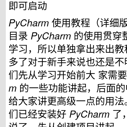
即可启动
使⽤教程（详细版
PyCharm
⽬录
的使⽤贯穿
PyCharm
学习，所以单独拿出来出教
多了对于新⼿来说也还是不
们先从学习开始前⼤ 家需
的⼀些功能讲起，后⾯的
m
给⼤家讲更⾼级⼀点的⽤法
们已经安装好
了
PyCharm
说了，先从创建项⽬讲起。