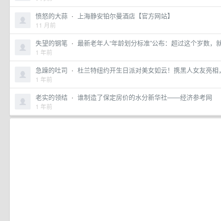
愤怒的大蒜
·
上海静安铂尔曼酒店【官方网站】
11 月前
失望的钢笔
·
最新老年人“年龄划分标准”公布：超过这个岁数，就是老
1 年前
急躁的吐司
·
杜兰特纽约开生日派对美女如云！携黑人女友亮相
1 年前
老实的领结
·
谁制造了保定房价的水分新华社——经济参考网
1 年前