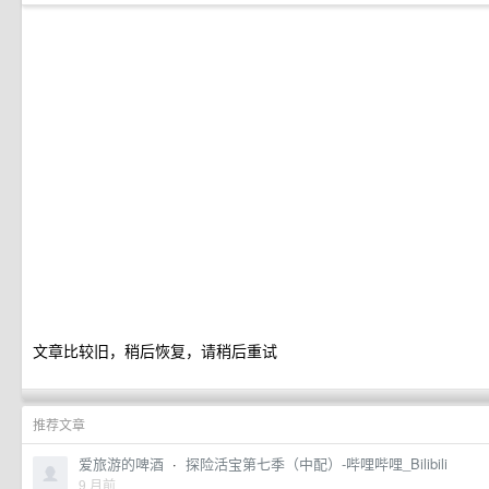
文章比较旧，稍后恢复，请稍后重试
推荐文章
爱旅游的啤酒
·
探险活宝第七季（中配）-哔哩哔哩_Bilibili
9 月前