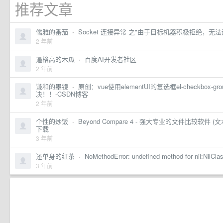
推荐文章
儒雅的番茄
·
Socket 连接异常 之"由于目标机器积极拒绝，无法连接"
2 年前
逼格高的木瓜
·
百度AI开发者社区
2 年前
谦和的墨镜
·
原创：vue使用elementUI的复选框el-checkbox-g
决！！-CSDN博客
2 年前
个性的炒饭
·
Beyond Compare 4 - 强大专业的文件比较软件 
下载
3 年前
还单身的红茶
·
NoMethodError: undefined method for nil:NilCl
3 年前