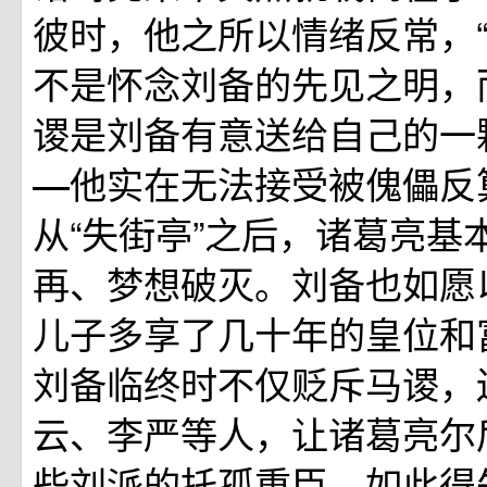
彼时，他之所以情绪反常，“
不是怀念刘备的先见之明，
谡是刘备有意送给自己的一
―他实在无法接受被傀儡反
从“失街亭”之后，诸葛亮基
再、梦想破灭。刘备也如愿
儿子多享了几十年的皇位和
刘备临终时不仅贬斥马谡，
云、李严等人，让诸葛亮尔
些刘派的托孤重臣。如此得