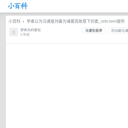
小百科
学者认为马谡是刘备为诸葛亮故意下的套_cctv.com提供
›
想表白的面包
马谡失街亭
司马懿与
3 年前