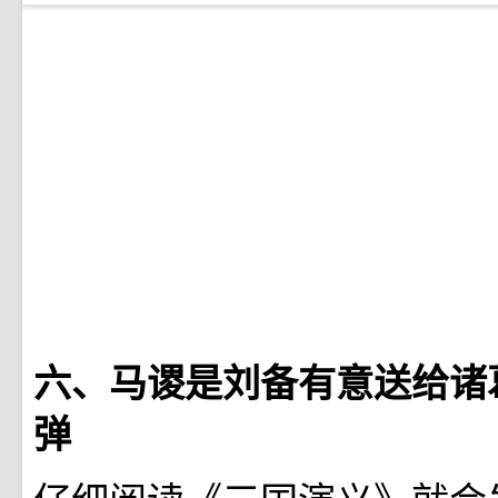
六、马谡是刘备有意送给诸
弹