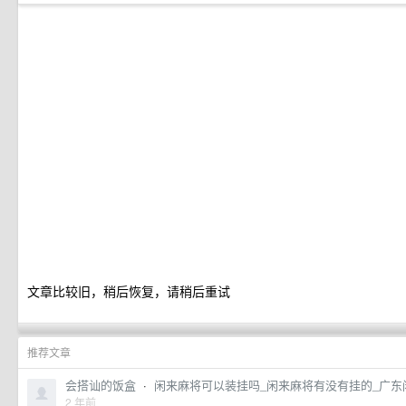
文章比较旧，稍后恢复，请稍后重试
推荐文章
会搭讪的饭盒
·
闲来麻将可以装挂吗_闲来麻将有没有挂的_广东
2 年前