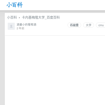
小百科
卡内基梅隆大学_百度百科
›
酒量小的葡萄酒
匹兹堡
大学
cmu
2 年前