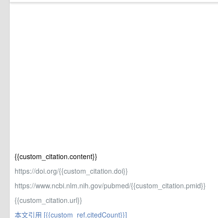
{{custom_citation.content}}
https://doi.org/{{custom_citation.doi}}
https://www.ncbi.nlm.nih.gov/pubmed/{{custom_citation.pmid}}
{{custom_citation.url}}
本文引用 [{{custom_ref.citedCount}}]