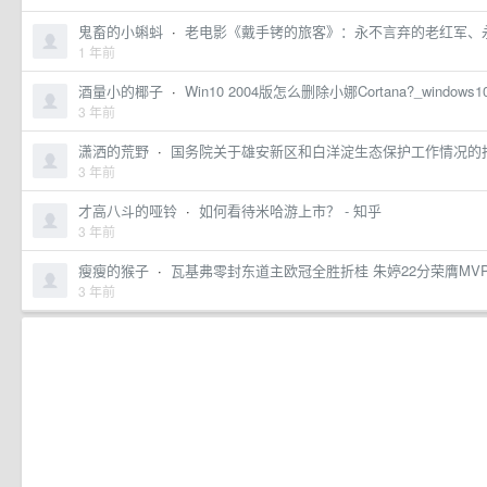
鬼畜的小蝌蚪
·
老电影《戴手铐的旅客》：永不言弃的老红军、
1 年前
酒量小的椰子
·
Win10 2004版怎么删除小娜Cortana?_window
3 年前
潇洒的荒野
·
国务院关于雄安新区和白洋淀生态保护工作情况的
3 年前
才高八斗的哑铃
·
如何看待米哈游上市？ - 知乎
3 年前
瘦瘦的猴子
·
瓦基弗零封东道主欧冠全胜折桂 朱婷22分荣膺MV
3 年前