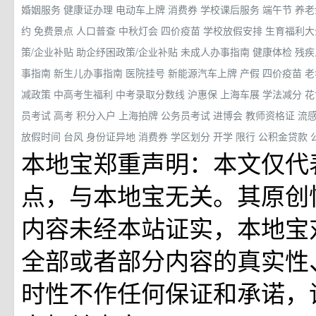
婚姻服务
健康证办理
电动车上牌
消费券
学校课后服务
端午节
养老
约
免费景点
人口普查
中秋灯会
四价疫苗
学校放假安排
生育福利
策/企业补贴
助企纾困政策/企业补贴
未成人办事指南
健康体检
残疾
事指南
新生儿办事指南
医院挂号
新能源汽车上牌
产假
四价疫苗
老
减政策
中高考生福利
中考录取分数线
沪惠保
上海车展
学法减分
花
员考试
高考
积分入户
上海拍牌
公务员考试
进博会
教师资格证
流
放假时间
台风
身份证异地
消费券
学区划分
开学
限行
公积金贷款
本地宝郑重声明：本文仅代
点，与本地宝无关。其原创
内容未经本站证实，本地宝
全部或者部分内容的真实性
时性不作任何保证和承诺，